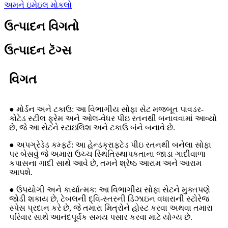
અમને ઇમેઇલ મોકલો
ઉત્પાદન વિગતો
ઉત્પાદન ટૅગ્સ
વિગત
● મોર્ડન અને ટકાઉ: આ વિભાગીય સોફા સેટ મજબૂત પાવડર-
કોટેડ સ્ટીલ ફ્રેમ અને ઓલ-વેધર પીઇ રતનથી બનાવવામાં આવ્યો
છે, જે આ સેટને સ્ટાઇલિશ અને ટકાઉ બંને બનાવે છે.
● અપગ્રેડેડ કમ્ફર્ટ: આ હેન્ડક્રાફ્ટેડ પીઇ રતનથી બનેલા સોફા
પર બેસવું જે અમારા ઉચ્ચ સ્થિતિસ્થાપકતાના જાડા ગાદીવાળા
કપાસના ગાદી સાથે આવે છે, તમને શ્રેષ્ઠ આરામ અને આરામ
આપશે.
● ઉપયોગી અને કાર્યાત્મક: આ વિભાગીય સોફા સેટને મુક્તપણે
જોડી શકાય છે, ટેબલની દ્વિ-સ્તરની ડિઝાઇન વધારાની સ્ટોરેજ
સ્પેસ પ્રદાન કરે છે, જે તમારા મિત્રોને હોસ્ટ કરવા અથવા તમારા
પરિવાર સાથે આનંદપૂર્વક સમય પસાર કરવા માટે યોગ્ય છે.