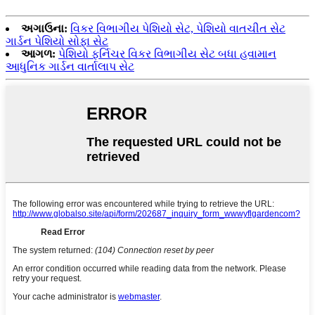
અગાઉના:
વિકર વિભાગીય પેશિયો સેટ, પેશિયો વાતચીત સેટ
ગાર્ડન પેશિયો સોફા સેટ
આગળ:
પેશિયો ફર્નિચર વિકર વિભાગીય સેટ બધા હવામાન
આધુનિક ગાર્ડન વાર્તાલાપ સેટ