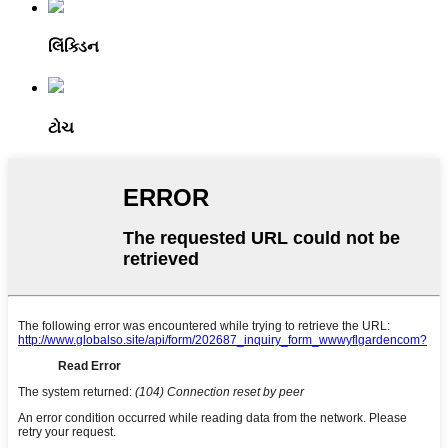
લિંક્ડિન
ટોચ