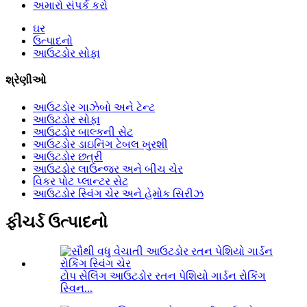
અમારો સંપર્ક કરો
ઘર
ઉત્પાદનો
આઉટડોર સોફા
શ્રેણીઓ
આઉટડોર ગાઝેબો અને ટેન્ટ
આઉટડોર સોફા
આઉટડોર બાલ્કની સેટ
આઉટડોર ડાઇનિંગ ટેબલ ખુરશી
આઉટડોર છત્રી
આઉટડોર લાઉન્જર અને બીચ ચેર
વિકર પોટ પ્લાન્ટર સેટ
આઉટડોર સ્વિંગ ચેર અને હેમોક સિરીઝ
ફીચર્ડ ઉત્પાદનો
ટોપ સેલિંગ આઉટડોર રતન પેશિયો ગાર્ડન રોકિંગ
સ્વિન...