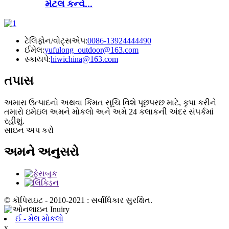
મેટલ કન્વે...
ટેલિફોન/વોટ્સએપ:
0086-13924444490
ઈમેલ:
yufulong_outdoor@163.com
સ્કાયપે:
hiwichina@163.com
તપાસ
અમારા ઉત્પાદનો અથવા કિંમત સૂચિ વિશે પૂછપરછ માટે, કૃપા કરીને
તમારો ઇમેઇલ અમને મોકલો અને અમે 24 કલાકની અંદર સંપર્કમાં
રહીશું.
સાઇન અપ કરો
અમને અનુસરો
© કૉપિરાઇટ - 2010-2021 : સર્વાધિકાર સુરક્ષિત.
ઈ - મેલ મોકલો
x