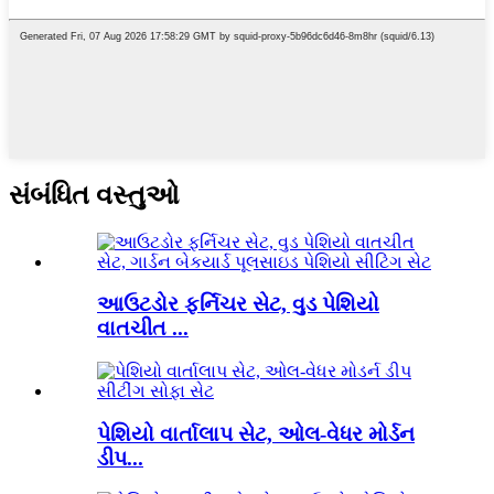
સંબંધિત વસ્તુઓ
આઉટડોર ફર્નિચર સેટ, વુડ પેશિયો
વાતચીત ...
પેશિયો વાર્તાલાપ સેટ, ઓલ-વેધર મોર્ડન
ડીપ...