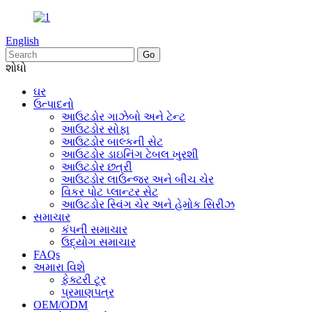
English
શોધો
ઘર
ઉત્પાદનો
આઉટડોર ગાઝેબો અને ટેન્ટ
આઉટડોર સોફા
આઉટડોર બાલ્કની સેટ
આઉટડોર ડાઇનિંગ ટેબલ ખુરશી
આઉટડોર છત્રી
આઉટડોર લાઉન્જર અને બીચ ચેર
વિકર પોટ પ્લાન્ટર સેટ
આઉટડોર સ્વિંગ ચેર અને હેમોક સિરીઝ
સમાચાર
કંપની સમાચાર
ઉદ્યોગ સમાચાર
FAQs
અમારા વિશે
ફેક્ટરી ટૂર
પ્રમાણપત્ર
OEM/ODM