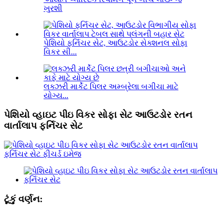
ખુરશી
પેશિયો ફર્નિચર સેટ, આઉટડોર સેક્શનલ સોફા
વિકર સી...
લક્ઝરી માર્કેટ પિલર અમ્બ્રેલા બગીચા માટે
યોગ્ય...
પેશિયો વ્હાઇટ પીઇ વિકર સોફા સેટ આઉટડોર રતન
વાર્તાલાપ ફર્નિચર સેટ
ટૂંકું વર્ણન: