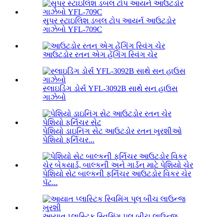
સુપર સ્ટાઇલિશ ડબલ ટોપ આયર્ન આઉટડોર
ગાઝેબો YFL-709C
આઉટડોર રતન એગ હેંગિંગ સ્વિંગ ચેર
સ્લાઇડિંગ ડોર્સ YFL-3092B સાથે સન હાઉસ
ગાઝેબો
પેશિયો ડાઇનિંગ સેટ આઉટડોર રતન ખુરશીઓ
પેશિયો ફર્નિચર...
પેશિયો સેટ બાલ્કની ફર્નિચર આઉટડોર વિકર ચેર
પૅટ...
આયાત પ્લાસ્ટિક સ્વિમિંગ પૂલ બીચ લાઉન્જ