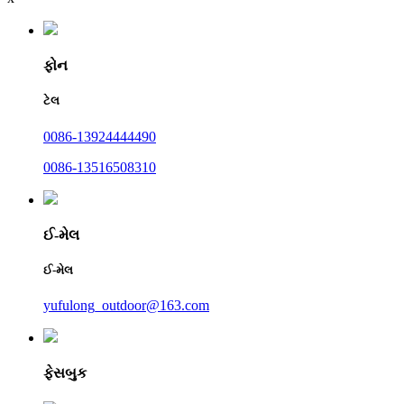
ફોન
ટેલ
0086-13924444490
0086-13516508310
ઈ-મેલ
ઈ-મેલ
yufulong_outdoor@163.com
ફેસબુક