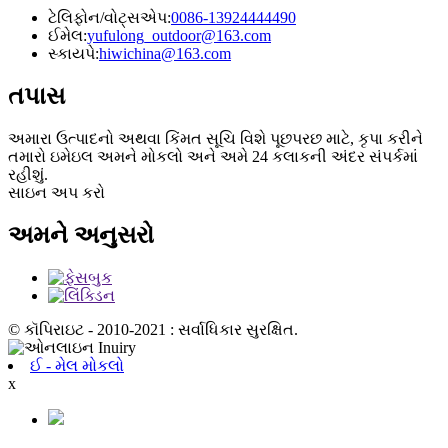
ટેલિફોન/વોટ્સએપ:
0086-13924444490
ઈમેલ:
yufulong_outdoor@163.com
સ્કાયપે:
hiwichina@163.com
તપાસ
અમારા ઉત્પાદનો અથવા કિંમત સૂચિ વિશે પૂછપરછ માટે, કૃપા કરીને
તમારો ઇમેઇલ અમને મોકલો અને અમે 24 કલાકની અંદર સંપર્કમાં
રહીશું.
સાઇન અપ કરો
અમને અનુસરો
© કૉપિરાઇટ - 2010-2021 : સર્વાધિકાર સુરક્ષિત.
ઈ - મેલ મોકલો
x