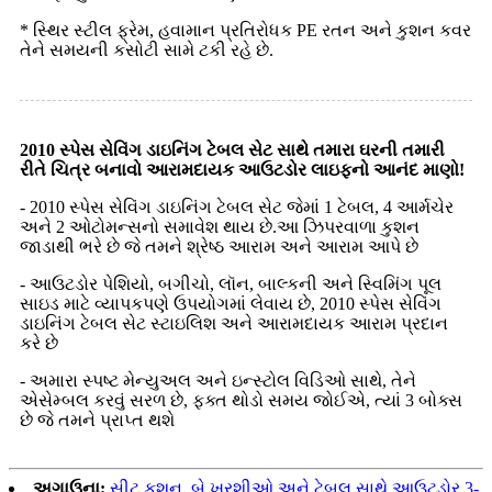
* સ્થિર સ્ટીલ ફ્રેમ, હવામાન પ્રતિરોધક PE રતન અને કુશન કવર
તેને સમયની કસોટી સામે ટકી રહે છે.
2010 સ્પેસ સેવિંગ ડાઇનિંગ ટેબલ સેટ સાથે તમારા ઘરની તમારી
રીતે ચિત્ર બનાવો આરામદાયક આઉટડોર લાઇફનો આનંદ માણો!
- 2010 સ્પેસ સેવિંગ ડાઇનિંગ ટેબલ સેટ જેમાં 1 ટેબલ, 4 આર્મચેર
અને 2 ઓટોમન્સનો સમાવેશ થાય છે.આ ઝિપરવાળા કુશન
જાડાથી ભરે છે જે તમને શ્રેષ્ઠ આરામ અને આરામ આપે છે
- આઉટડોર પેશિયો, બગીચો, લૉન, બાલ્કની અને સ્વિમિંગ પૂલ
સાઇડ માટે વ્યાપકપણે ઉપયોગમાં લેવાય છે, 2010 સ્પેસ સેવિંગ
ડાઇનિંગ ટેબલ સેટ સ્ટાઇલિશ અને આરામદાયક આરામ પ્રદાન
કરે છે
- અમારા સ્પષ્ટ મેન્યુઅલ અને ઇન્સ્ટોલ વિડિઓ સાથે, તેને
એસેમ્બલ કરવું સરળ છે, ફક્ત થોડો સમય જોઈએ, ત્યાં 3 બોક્સ
છે જે તમને પ્રાપ્ત થશે
અગાઉના:
સીટ કુશન, બે ખુરશીઓ અને ટેબલ સાથે આઉટડોર 3-