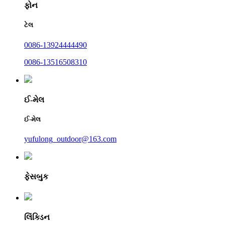
ફોન
ટેલ
0086-13924444490
0086-13516508310
ઈ-મેલ
ઈ-મેલ
yufulong_outdoor@163.com
ફેસબુક
લિંક્ડિન