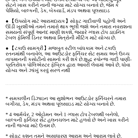
સેટને ખાસ કરીને નાની જગ્યા માટે યોગ્ય બનાવે છે, જેમ કે
પેશિયો, બાલ્કની, ડેક, બેકયાર્ડ, મંડપ અથવા પૂલસાઇડ
● 【ઉપયોગ માટે આરામદાયક】સોફ્ટ ગાદીવાળી પહોળી અને
ઊંડી ખુરશીઓ તમને તમારો થાક ભૂલી જશે અને તમારા નવરાશના
સમયનો સંપૂર્ણ આનંદ માણી શકશે, જ્યારે ગ્લાસ ટોપ ડાઇનિંગ
ટેબલ ફેમિલી ડિનર અથવા મિત્રોની મીટિંગ માટે યોગ્ય છે.
● 【ટકાઉ સામગ્રી】મજબુત સ્ટીલ બાંધકામ અને ટકાઉ
રતનમાંથી બનાવેલ, આ આઉટડોર ફર્નિચર સેટ સમય અને ઉચ્ચ
તાપમાનની કસોટીનો સામનો કરી શકે છે.શુદ્ધ સ્પોન્જ ગાદી પાણી-
પ્રતિરોધક પોલિએસ્ટર ફેબ્રિક દ્વારા આવરી લેવામાં આવે છે, ધોવા
યોગ્ય અને ઝાંખું કરવું સરળ નથી
* સમકાલીન ડિઝાઇન આ સુશોભન આઉટડોર ફર્નિચરને તમારા
બગીચા, ડેક, મંડપ અથવા પૂલસાઇડ માટે યોગ્ય બનાવે છે.
* 4 આર્મચેર, 2 ઓટ્ટોમન અને 1 ગ્લાસ ટોપ ટેબલથી બનેલો,
બાલ્કની ફર્નિચર સેટ હલનચલન માટે હળવો છે અને ખાસ કરીને
નાની જગ્યા માટે ઉત્તમ છે.
* સોફ્ટ કુશન તમને અસાધારણ આરામ અને આરામ લાવે છે.