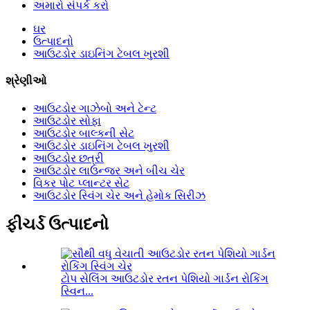
અમારો સંપર્ક કરો
ઘર
ઉત્પાદનો
આઉટડોર ડાઇનિંગ ટેબલ ખુરશી
શ્રેણીઓ
આઉટડોર ગાઝેબો અને ટેન્ટ
આઉટડોર સોફા
આઉટડોર બાલ્કની સેટ
આઉટડોર ડાઇનિંગ ટેબલ ખુરશી
આઉટડોર છત્રી
આઉટડોર લાઉન્જર અને બીચ ચેર
વિકર પોટ પ્લાન્ટર સેટ
આઉટડોર સ્વિંગ ચેર અને હેમોક સિરીઝ
ફીચર્ડ ઉત્પાદનો
ટોપ સેલિંગ આઉટડોર રતન પેશિયો ગાર્ડન રોકિંગ
સ્વિન...