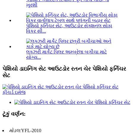
ખુરશી
પેશિયો ફર્નિચર સેટ, આઉટડોર સેક્શનલ સોફા
વિકર સી...
લક્ઝરી માર્કેટ પિલર અમ્બ્રેલા બગીચા માટે
યોગ્ય...
પેશિયો ડાઇનિંગ સેટ આઉટડોર રતન ચેર પેશિયો ફર્નિચર
સેટ
ટૂંકું વર્ણન:
મોડલ:
YFL-2010