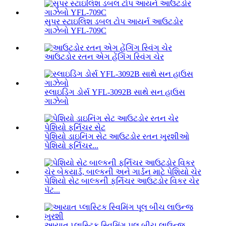
સુપર સ્ટાઇલિશ ડબલ ટોપ આયર્ન આઉટડોર
ગાઝેબો YFL-709C
આઉટડોર રતન એગ હેંગિંગ સ્વિંગ ચેર
સ્લાઇડિંગ ડોર્સ YFL-3092B સાથે સન હાઉસ
ગાઝેબો
પેશિયો ડાઇનિંગ સેટ આઉટડોર રતન ખુરશીઓ
પેશિયો ફર્નિચર...
પેશિયો સેટ બાલ્કની ફર્નિચર આઉટડોર વિકર ચેર
પૅટ...
આયાત પ્લાસ્ટિક સ્વિમિંગ પૂલ બીચ લાઉન્જ