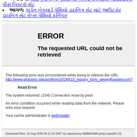
પીસ બિસ્ટ્રો સેટ
આગળ:
ગાર્ડન બેકયાર્ડ પેશિયો ડાઇનિંગ સેટ માટે આઉટડોર
ડાઇનિંગ સેટ રોપ્સ પેશિયો ફર્નિચર