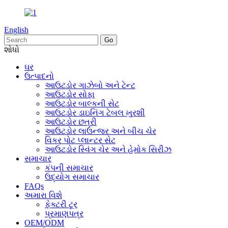
English
શોધો
ઘર
ઉત્પાદનો
આઉટડોર ગાઝેબો અને ટેન્ટ
આઉટડોર સોફા
આઉટડોર બાલ્કની સેટ
આઉટડોર ડાઇનિંગ ટેબલ ખુરશી
આઉટડોર છત્રી
આઉટડોર લાઉન્જર અને બીચ ચેર
વિકર પોટ પ્લાન્ટર સેટ
આઉટડોર સ્વિંગ ચેર અને હેમોક સિરીઝ
સમાચાર
કંપની સમાચાર
ઉદ્યોગ સમાચાર
FAQs
અમારા વિશે
ફેક્ટરી ટૂર
પ્રમાણપત્ર
OEM/ODM