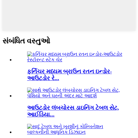
સંબંધિત વસ્તુઓ
ફર્નિચર મધ્યમ બ્રાઉન રતન ઇન્ડોર-
આઉટડોર રે...
આઉટડોર લંબચોરસ ડાઇનિંગ ટેબલ સેટ,
આઈડિયા...