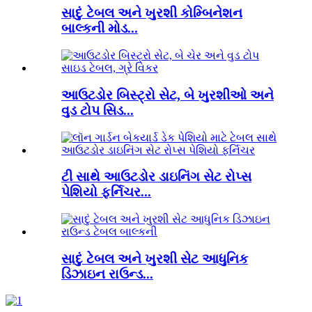
સાદું ટેબલ અને ખુરશી કોમ્બિનેશન
બાલ્કની મોડ...
આઉટડોર બિસ્ટ્રો સેટ, બે ખુરશીઓ અને
વુડ ટોપ સિડ...
ટી સાથે આઉટડોર ડાઇનિંગ સેટ રોપ્સ
પેશિયો ફર્નિચર...
સાદું ટેબલ અને ખુરશી સેટ આધુનિક
ડિઝાઇન રાઉન્ડ...