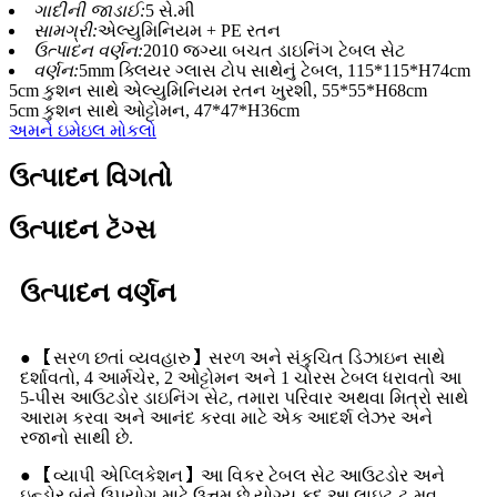
ગાદીની જાડાઈ:
5 સે.મી
સામગ્રી:
એલ્યુમિનિયમ + PE રતન
ઉત્પાદન વર્ણન:
2010 જગ્યા બચત ડાઇનિંગ ટેબલ સેટ
વર્ણન:
5mm ક્લિયર ગ્લાસ ટોપ સાથેનું ટેબલ, 115*115*H74cm
5cm કુશન સાથે એલ્યુમિનિયમ રતન ખુરશી, 55*55*H68cm
5cm કુશન સાથે ઓટ્ટોમન, 47*47*H36cm
અમને ઇમેઇલ મોકલો
ઉત્પાદન વિગતો
ઉત્પાદન ટૅગ્સ
ઉત્પાદન વર્ણન
● 【સરળ છતાં વ્યવહારુ】સરળ અને સંકુચિત ડિઝાઇન સાથે
દર્શાવતો, 4 આર્મચેર, 2 ઓટ્ટોમન અને 1 ચોરસ ટેબલ ધરાવતો આ
5-પીસ આઉટડોર ડાઇનિંગ સેટ, તમારા પરિવાર અથવા મિત્રો સાથે
આરામ કરવા અને આનંદ કરવા માટે એક આદર્શ લેઝર અને
રજાનો સાથી છે.
● 【વ્યાપી એપ્લિકેશન】આ વિકર ટેબલ સેટ આઉટડોર અને
ઇન્ડોર બંને ઉપયોગ માટે ઉત્તમ છે.યોગ્ય કદ આ લાઇટ-ટુ-મૂવ