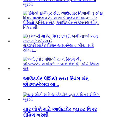
ખુરશી
પેશિયો ફર્નિચર સેટ, આઉટડોર સેક્શનલ સોફા
વિકર સી...
લક્ઝરી માર્કેટ પિલર અમ્બ્રેલા બગીચા માટે
યોગ્ય...
આઉટડોર પેશિયો રતન સ્વિંગ ચેર,
એડજસ્ટેબલ બા...
ચાર લોકો માટે આઉટડોર વ્હાઇટ વિકર
રોકિંગ ખુરશી