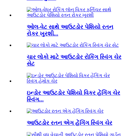
ઓલ-વેટ સાથે આઉટડોર પેશિયો રતન
રોકર ખુરશી...
ચાર લોકો માટે આઉટડોર રોકિંગ સ્વિંગ ચેર
સેટ
ઇન્ડોર આઉટડોર પેશિયો વિકર હેંગિંગ ચેર
સ્વિંગ...
આઉટડોર રતન એગ હેંગિંગ સ્વિંગ ચેર