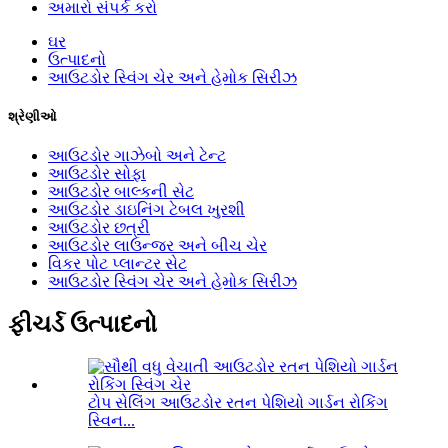
અમારો સંપર્ક કરો
ઘર
ઉત્પાદનો
આઉટડોર સ્વિંગ ચેર અને હેમોક સિરીઝ
શ્રેણીઓ
આઉટડોર ગાઝેબો અને ટેન્ટ
આઉટડોર સોફા
આઉટડોર બાલ્કની સેટ
આઉટડોર ડાઇનિંગ ટેબલ ખુરશી
આઉટડોર છત્રી
આઉટડોર લાઉન્જર અને બીચ ચેર
વિકર પોટ પ્લાન્ટર સેટ
આઉટડોર સ્વિંગ ચેર અને હેમોક સિરીઝ
ફીચર્ડ ઉત્પાદનો
ટોપ સેલિંગ આઉટડોર રતન પેશિયો ગાર્ડન રોકિંગ
સ્વિન...