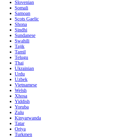
Slovenian
Somali
Samoan
Scots Gaelic
Shona
Sindhi
Sundanese
Swahili
Tajik
Tamil
Telugu
Thai
Ukrainian
Urdu
Uzbek
Vietnamese
Welsh
Xhosa
Yiddish
Yoruba
Zulu
Kinyarwanda
Tatar
Oriya
Turkmen