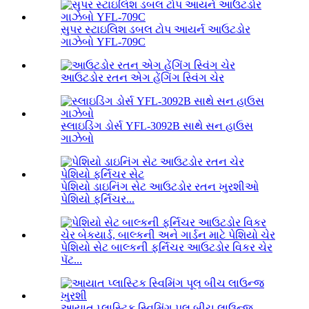
સુપર સ્ટાઇલિશ ડબલ ટોપ આયર્ન આઉટડોર
ગાઝેબો YFL-709C
આઉટડોર રતન એગ હેંગિંગ સ્વિંગ ચેર
સ્લાઇડિંગ ડોર્સ YFL-3092B સાથે સન હાઉસ
ગાઝેબો
પેશિયો ડાઇનિંગ સેટ આઉટડોર રતન ખુરશીઓ
પેશિયો ફર્નિચર...
પેશિયો સેટ બાલ્કની ફર્નિચર આઉટડોર વિકર ચેર
પૅટ...
આયાત પ્લાસ્ટિક સ્વિમિંગ પૂલ બીચ લાઉન્જ