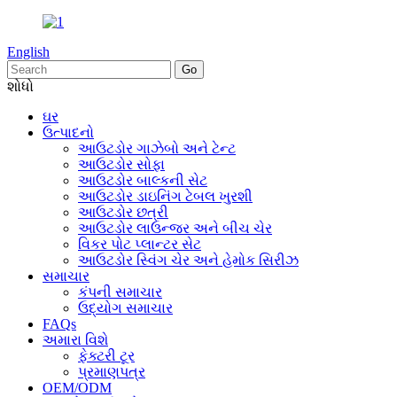
English
શોધો
ઘર
ઉત્પાદનો
આઉટડોર ગાઝેબો અને ટેન્ટ
આઉટડોર સોફા
આઉટડોર બાલ્કની સેટ
આઉટડોર ડાઇનિંગ ટેબલ ખુરશી
આઉટડોર છત્રી
આઉટડોર લાઉન્જર અને બીચ ચેર
વિકર પોટ પ્લાન્ટર સેટ
આઉટડોર સ્વિંગ ચેર અને હેમોક સિરીઝ
સમાચાર
કંપની સમાચાર
ઉદ્યોગ સમાચાર
FAQs
અમારા વિશે
ફેક્ટરી ટૂર
પ્રમાણપત્ર
OEM/ODM