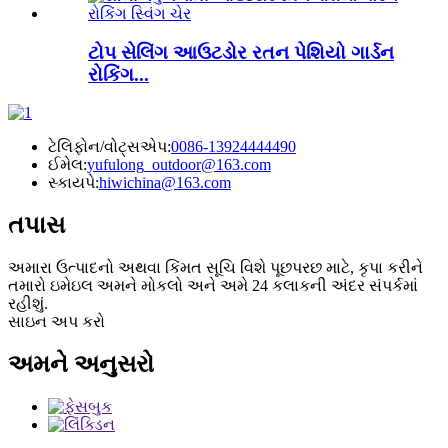
ટોપ સેલિંગ આઉટડોર રતન પેશિયો ગાર્ડન
રોકિંગ...
ટેલિફોન/વોટ્સએપ:
0086-13924444490
ઈમેલ:
yufulong_outdoor@163.com
સ્કાયપે:
hiwichina@163.com
તપાસ
અમારા ઉત્પાદનો અથવા કિંમત સૂચિ વિશે પૂછપરછ માટે, કૃપા કરીને
તમારો ઇમેઇલ અમને મોકલો અને અમે 24 કલાકની અંદર સંપર્કમાં
રહીશું.
સાઇન અપ કરો
અમને અનુસરો