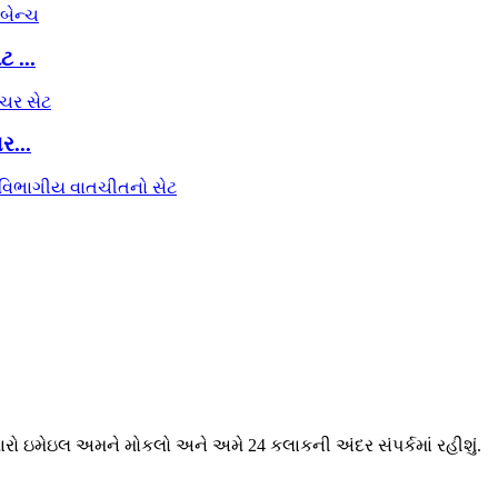
 ...
ર...
મારો ઇમેઇલ અમને મોકલો અને અમે 24 કલાકની અંદર સંપર્કમાં રહીશું.