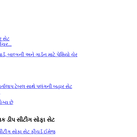
િચર...
.
ક ડીપ સીટીંગ સોફા સેટ