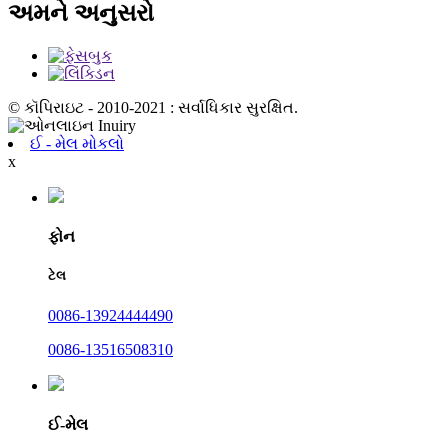
અમને અનુસરો
© કૉપિરાઇટ - 2010-2021 : સર્વાધિકાર સુરક્ષિત.
ઈ - મેલ મોકલો
x
ફોન
ટેલ
0086-13924444490
0086-13516508310
ઈ-મેલ