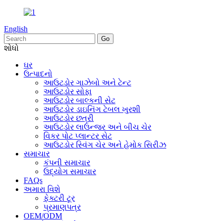
English
શોધો
ઘર
ઉત્પાદનો
આઉટડોર ગાઝેબો અને ટેન્ટ
આઉટડોર સોફા
આઉટડોર બાલ્કની સેટ
આઉટડોર ડાઇનિંગ ટેબલ ખુરશી
આઉટડોર છત્રી
આઉટડોર લાઉન્જર અને બીચ ચેર
વિકર પોટ પ્લાન્ટર સેટ
આઉટડોર સ્વિંગ ચેર અને હેમોક સિરીઝ
સમાચાર
કંપની સમાચાર
ઉદ્યોગ સમાચાર
FAQs
અમારા વિશે
ફેક્ટરી ટૂર
પ્રમાણપત્ર
OEM/ODM