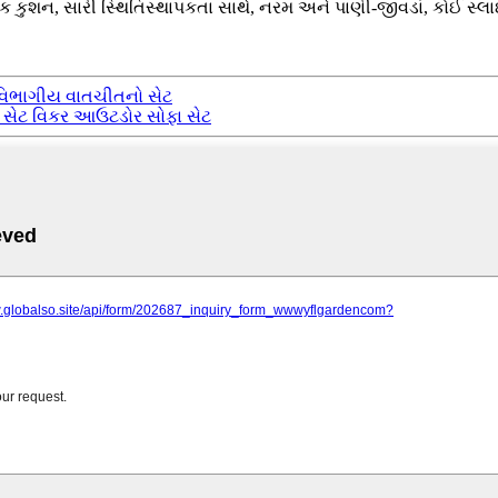
કુશન, સારી સ્થિતિસ્થાપકતા સાથે, નરમ અને પાણી-જીવડાં, કોઈ સ્લાઈ
ટે વિભાગીય વાતચીતનો સેટ
ગીય સેટ વિકર આઉટડોર સોફા સેટ