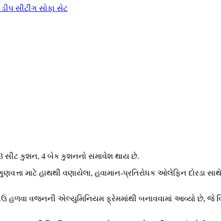
3 સીટ કુશન, 4 બેક કુશનનો સમાવેશ થાય છે.
 ગુણવત્તા માટે હાથથી વણાયેલા, હવામાન-પ્રતિરોધક ઓલેફિન દોરડા સા
કાઉ હળવા વજનની એલ્યુમિનિયમ ફ્રેમમાંથી બનાવવામાં આવ્યો છે, જે 