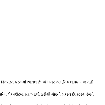
થે ડિઝાઇન કરવામાં આવેલ છે, જે માત્ર આધુનિક લાવણ્ય જ નહીં
વિવિધ લેઆઉટમાં સરળતાથી ફરીથી ગોઠવી શકાય છે.તટસ્થ રંગને