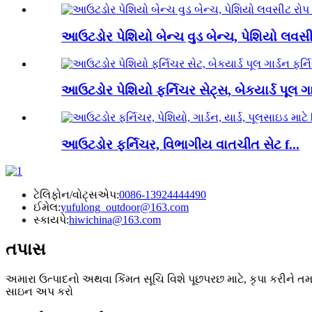
આઉટડોર પેશિયો બેન્ચ વુડ બેન્ચ, પેશિયો લવસીટ
આઉટડોર પેશિયો ફર્નિચર સેટ્સ, બેકયાર્ડ પૂલ ગા
આઉટડોર ફર્નિચર, વિભાગીય વાતચીત સેટ f...
ટેલિફોન/વોટ્સએપ:
0086-13924444490
ઈમેલ:
yufulong_outdoor@163.com
સ્કાયપે:
hiwichina@163.com
તપાસ
અમારા ઉત્પાદનો અથવા કિંમત સૂચિ વિશે પૂછપરછ માટે, કૃપા કરીને ત
સાઇન અપ કરો