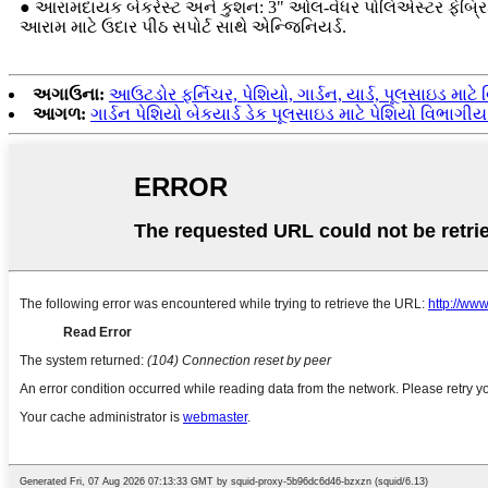
● આરામદાયક બેકરેસ્ટ અને કુશન: 3" ઓલ-વેધર પોલિએસ્ટર ફેબ્રિક 
આરામ માટે ઉદાર પીઠ સપોર્ટ સાથે એન્જિનિયર્ડ.
અગાઉના:
આઉટડોર ફર્નિચર, પેશિયો, ગાર્ડન, યાર્ડ, પૂલસાઇડ મા
આગળ:
ગાર્ડન પેશિયો બેકયાર્ડ ડેક પૂલસાઇડ માટે પેશિયો વિભા