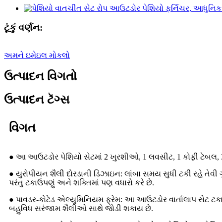
ટૂંકું વર્ણન:
અમને ઇમેઇલ મોકલો
ઉત્પાદન વિગતો
ઉત્પાદન ટૅગ્સ
વિગત
● આ આઉટડોર પેશિયો સેટમાં 2 ખુરશીઓ, 1 લવસીટ, 1 કોફી ટેબલ, 
● યુરોપીયન શૈલી દોરડાની ડિઝાઇન: લાંબા સમય સુધી ટકી રહે તેવી
પરંતુ ટકાઉપણું અને શક્તિમાં પણ વધારો કરે છે.
● પાવડર-કોટેડ એલ્યુમિનિયમ ફ્રેમ: આ આઉટડોર વાર્તાલાપ સેટ ટ
બહુવિધ સરંજામ શૈલીઓ સાથે જોડી શકાય છે.