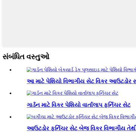
સંબંધિત વસ્તુઓ
આ માટે પેશિયો વિભાગીય સેટ વિકર આઉટડોર સો
ગાર્ડન માટે વિકર પેશિયો વાર્તાલાપ ફર્નિચર સેટ
આઉટડોર ફર્નિચર સેટ બેજ વિકર વિભાગીય તેથી