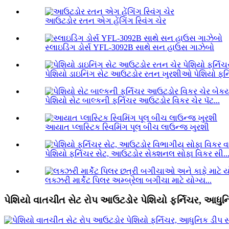
આઉટડોર રતન એગ હેંગિંગ સ્વિંગ ચેર
સ્લાઇડિંગ ડોર્સ YFL-3092B સાથે સન હાઉસ ગાઝેબો
પેશિયો ડાઇનિંગ સેટ આઉટડોર રતન ખુરશીઓ પેશિયો ફર્ન
પેશિયો સેટ બાલ્કની ફર્નિચર આઉટડોર વિકર ચેર પૅટ...
આયાત પ્લાસ્ટિક સ્વિમિંગ પૂલ બીચ લાઉન્જ ખુરશી
પેશિયો ફર્નિચર સેટ, આઉટડોર સેક્શનલ સોફા વિકર સી..
લક્ઝરી માર્કેટ પિલર અમ્બ્રેલા બગીચા માટે યોગ્ય...
પેશિયો વાતચીત સેટ રોપ આઉટડોર પેશિયો ફર્નિચર, આધુનિ