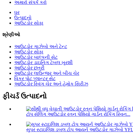
અમારો સંપર્ક કરો
ઘર
ઉત્પાદનો
આઉટડોર સોફા
શ્રેણીઓ
આઉટડોર ગાઝેબો અને ટેન્ટ
આઉટડોર સોફા
આઉટડોર બાલ્કની સેટ
આઉટડોર ડાઇનિંગ ટેબલ ખુરશી
આઉટડોર છત્રી
આઉટડોર લાઉન્જર અને બીચ ચેર
વિકર પોટ પ્લાન્ટર સેટ
આઉટડોર સ્વિંગ ચેર અને હેમોક સિરીઝ
ફીચર્ડ ઉત્પાદનો
ટોપ સેલિંગ આઉટડોર રતન પેશિયો ગાર્ડન રોકિંગ સ્વિન...
સુપર સ્ટાઇલિશ ડબલ ટોપ આયર્ન આઉટડોર ગાઝેબો YF