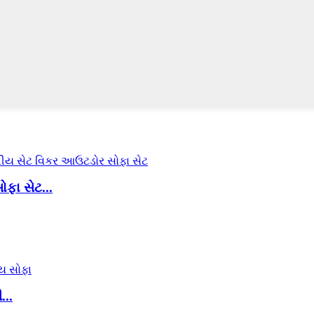
ફા સેટ...
...