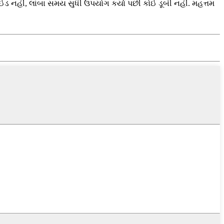
ડ નહીં, લાંબા સમય સુધી ઉપયોગ કર્યા પછી કોઈ ડૂબી નહીં. મહત્તમ