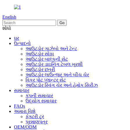
English
શોધો
ઘર
ઉત્પાદનો
આઉટડોર ગાઝેબો અને ટેન્ટ
આઉટડોર સોફા
આઉટડોર બાલ્કની સેટ
આઉટડોર ડાઇનિંગ ટેબલ ખુરશી
આઉટડોર છત્રી
આઉટડોર લાઉન્જર અને બીચ ચેર
વિકર પોટ પ્લાન્ટર સેટ
આઉટડોર સ્વિંગ ચેર અને હેમોક સિરીઝ
સમાચાર
કંપની સમાચાર
ઉદ્યોગ સમાચાર
FAQs
અમારા વિશે
ફેક્ટરી ટૂર
પ્રમાણપત્ર
OEM/ODM