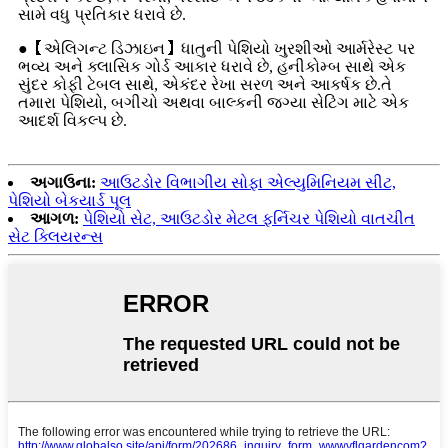
સામે વધુ પ્રતિકાર ધરાવે છે.
●【એલિગન્ટ ડિઝાઇન】ધાતુની પેશિયો ખુરશીઓ આર્મરેસ્ટ પર
ભવ્ય અને ક્લાસિક ગોર્ડ આકાર ધરાવે છે, હનીકોમ્બ સાથે એક
સુંદર કોફી ટેબલ સાથે, એકંદર રેખા સરળ અને આકર્ષક છે.તે
તમારા પેશિયો, બગીચો અથવા બાલ્કની જગ્યા સેટિંગ માટે એક
આદર્શ વિકલ્પ છે.
અગાઉના:
આઉટડોર વિભાગીય સોફા એલ્યુમિનિયમ સીટ,
પેશિયો બેકયાર્ડ પૂલ
આગળ:
પેશિયો સેટ, આઉટડોર મેટલ ફર્નિચર પેશિયો વાતચીત
સેટ ક્લિયરન્સ