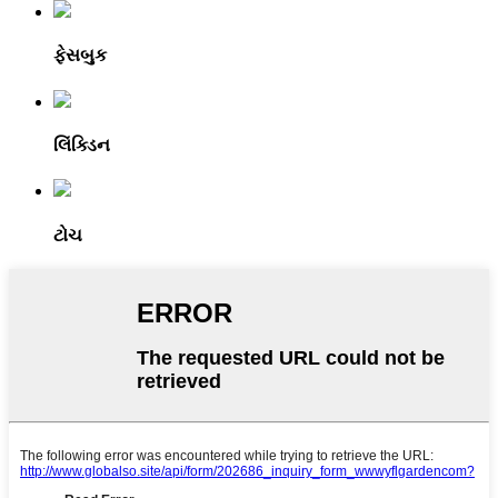
ફેસબુક
લિંક્ડિન
ટોચ