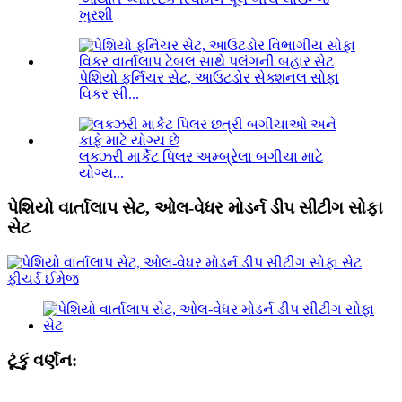
ખુરશી
પેશિયો ફર્નિચર સેટ, આઉટડોર સેક્શનલ સોફા
વિકર સી...
લક્ઝરી માર્કેટ પિલર અમ્બ્રેલા બગીચા માટે
યોગ્ય...
પેશિયો વાર્તાલાપ સેટ, ઓલ-વેધર મોડર્ન ડીપ સીટીંગ સોફા
સેટ
ટૂંકું વર્ણન: