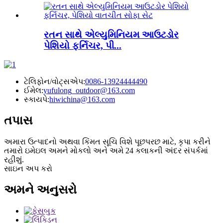
રતન સાથે એલ્યુમિનિયમ આઉટડોર
પેશિયો ફર્નિચર, પી...
ટેલિફોન/વોટ્સએપ:
0086-13924444490
ઈમેલ:
yufulong_outdoor@163.com
સ્કાયપે:
hiwichina@163.com
તપાસ
અમારા ઉત્પાદનો અથવા કિંમત સૂચિ વિશે પૂછપરછ માટે, કૃપા કરીને
તમારો ઇમેઇલ અમને મોકલો અને અમે 24 કલાકની અંદર સંપર્કમાં
રહીશું.
સાઇન અપ કરો
અમને અનુસરો