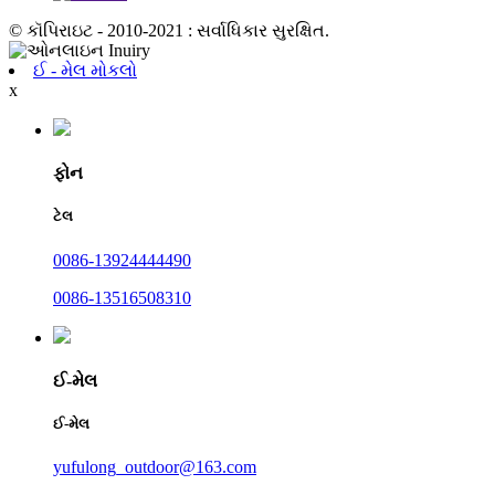
© કૉપિરાઇટ - 2010-2021 : સર્વાધિકાર સુરક્ષિત.
ઈ - મેલ મોકલો
x
ફોન
ટેલ
0086-13924444490
0086-13516508310
ઈ-મેલ
ઈ-મેલ
yufulong_outdoor@163.com