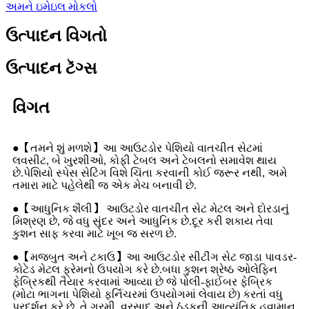
અમને ઇમેઇલ મોકલો
ઉત્પાદન વિગતો
ઉત્પાદન ટૅગ્સ
વિગત
●【તમને શું મળશે】આ આઉટડોર પેશિયો વાતચીત સેટમાં
લવસીટ, બે ખુરશીઓ, કોફી ટેબલ અને ટેબલનો સમાવેશ થાય
છે.પેશિયો સ્પેસ સેટિંગ વિશે ચિંતા કરવાની કોઈ જરૂર નથી, અમે
તમારા માટે પહેલેથી જ એક મેચ બનાવી છે.
●【આધુનિક શૈલી】 આઉટડોર વાતચીત સેટ મેટલ અને દોરડાનું
મિશ્રણ છે, જે વધુ સુંદર અને આધુનિક છે.દૂર કરી શકાય તેવા
કુશન સાફ કરવા માટે ખૂબ જ સરળ છે.
●【મજબુત અને ટકાઉ】આ આઉટડોર સીટીંગ સેટ જાડા પાવડર-
કોટેડ મેટલ ફ્રેમનો ઉપયોગ કરે છે.બધા કુશન શ્રેષ્ઠ ઓલેફિન
ફેબ્રિકથી તૈયાર કરવામાં આવ્યા છે જે પોલી-ફાઈબર ફેબ્રિક
(મોટા ભાગના પેશિયો ફર્નિચરમાં ઉપયોગમાં લેવાય છે) કરતાં વધુ
પ્રદર્શન કરે છે, તે ગરમી, વરસાદ અને ઠંડકની આત્યંતિક હવામાન