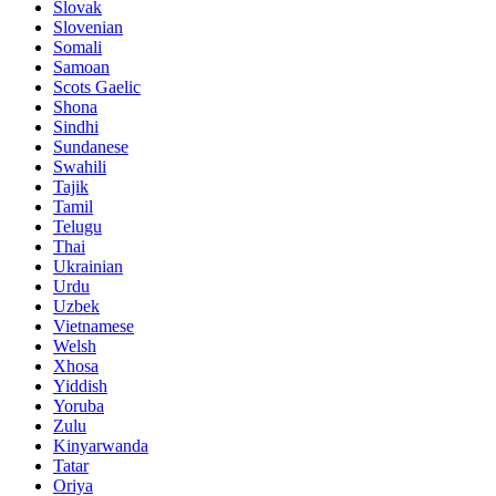
Slovak
Slovenian
Somali
Samoan
Scots Gaelic
Shona
Sindhi
Sundanese
Swahili
Tajik
Tamil
Telugu
Thai
Ukrainian
Urdu
Uzbek
Vietnamese
Welsh
Xhosa
Yiddish
Yoruba
Zulu
Kinyarwanda
Tatar
Oriya