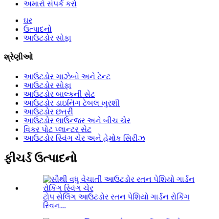
અમારો સંપર્ક કરો
ઘર
ઉત્પાદનો
આઉટડોર સોફા
શ્રેણીઓ
આઉટડોર ગાઝેબો અને ટેન્ટ
આઉટડોર સોફા
આઉટડોર બાલ્કની સેટ
આઉટડોર ડાઇનિંગ ટેબલ ખુરશી
આઉટડોર છત્રી
આઉટડોર લાઉન્જર અને બીચ ચેર
વિકર પોટ પ્લાન્ટર સેટ
આઉટડોર સ્વિંગ ચેર અને હેમોક સિરીઝ
ફીચર્ડ ઉત્પાદનો
ટોપ સેલિંગ આઉટડોર રતન પેશિયો ગાર્ડન રોકિંગ
સ્વિન...