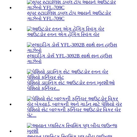
સુપર સ્ટાઇલિશ ડબલ ટોપ આયર્ન આઉટડોર
ગાઝેબો YFL-709C
આઉટડોર રતન એગ હેંગિંગ સ્વિંગ ચેર
સ્લાઇડિંગ ડોર્સ YFL-3092B સાથે સન હાઉસ
ગાઝેબો
પેશિયો ડાઇનિંગ સેટ આઉટડોર રતન ખુરશીઓ
પેશિયો ફર્નિચર...
પેશિયો સેટ બાલ્કની ફર્નિચર આઉટડોર વિકર ચેર
પૅટ...
આયાત પ્લાસ્ટિક સ્વિમિંગ પૂલ બીચ લાઉન્જ