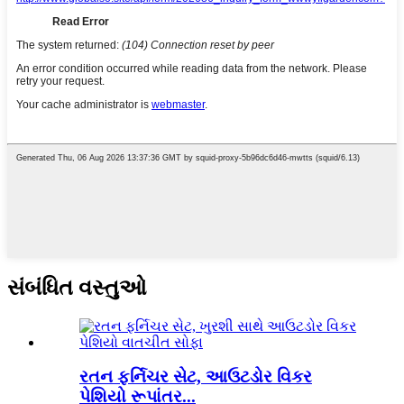
સંબંધિત વસ્તુઓ
રતન ફર્નિચર સેટ, આઉટડોર વિકર
પેશિયો રૂપાંતર...