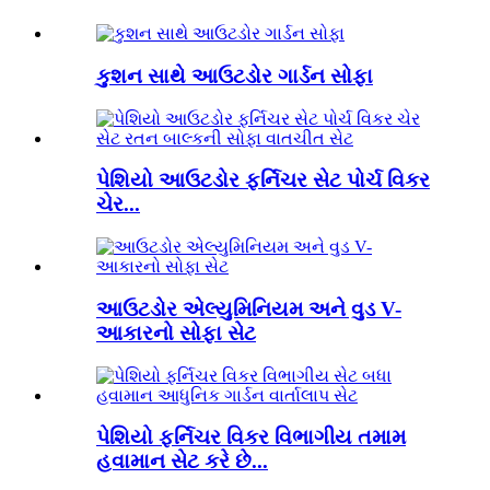
કુશન સાથે આઉટડોર ગાર્ડન સોફા
પેશિયો આઉટડોર ફર્નિચર સેટ પોર્ચ વિકર
ચેર...
આઉટડોર એલ્યુમિનિયમ અને વુડ V-
આકારનો સોફા સેટ
પેશિયો ફર્નિચર વિકર વિભાગીય તમામ
હવામાન સેટ કરે છે...