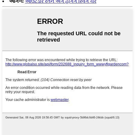
આગળ:
આઉટડોર રતન એગ હેંગિંગ સ્વિંગ ચેર