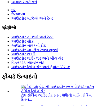
અમારો સંપર્ક કરો
ઘર
ઉત્પાદનો
આઉટડોર ગાઝેબો અને ટેન્ટ
શ્રેણીઓ
આઉટડોર ગાઝેબો અને ટેન્ટ
આઉટડોર સોફા
આઉટડોર બાલ્કની સેટ
આઉટડોર ડાઇનિંગ ટેબલ ખુરશી
આઉટડોર છત્રી
આઉટડોર લાઉન્જર અને બીચ ચેર
વિકર પોટ પ્લાન્ટર સેટ
આઉટડોર સ્વિંગ ચેર અને હેમોક સિરીઝ
ફીચર્ડ ઉત્પાદનો
ટોપ સેલિંગ આઉટડોર રતન પેશિયો ગાર્ડન રોકિંગ
સ્વિન...