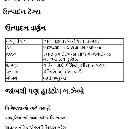
ઉત્પાદન ટૅગ્સ
ઉત્પાદન વર્ણન
વસ્તુ નંબર.
YFL-3092B અને YFL-3092E
કદ
300*400cm અથવા 360*500cm
વર્ણન
સ્લાઇડિંગ દરવાજા સાથે ગેલ્વેનાઈઝ્ડ
ગાઝેબો સન હાઉસ
અરજી
ગાર્ડન, પાર્ક, પેશિયો, બીચ, રૂફટોપ
પ્રસંગ
કેમ્પિંગ, પ્રવાસ, પાર્ટી
મોસમ
બધી ઋતુઓ
જાંબલી પર્ણ હાર્ડટોપ ગાઝેબો
વિશિષ્ટતાઓ અને લક્ષણો
આધુનિક ઓછામાં ઓછા ડિઝાઇન
પાવડર-કોટેડ એલ્યુમિનિયમ ફ્રેમ