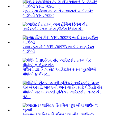
સુપર સ્ટાઇલિશ ડબલ ટોપ આયર્ન આઉટડોર
ગાઝેબો YFL-709C
આઉટડોર રતન એગ હેંગિંગ સ્વિંગ ચેર
સ્લાઇડિંગ ડોર્સ YFL-3092B સાથે સન હાઉસ
ગાઝેબો
પેશિયો ડાઇનિંગ સેટ આઉટડોર રતન ખુરશીઓ
પેશિયો ફર્નિચર...
પેશિયો સેટ બાલ્કની ફર્નિચર આઉટડોર વિકર ચેર
પૅટ...
આયાત પ્લાસ્ટિક સ્વિમિંગ પૂલ બીચ લાઉન્જ