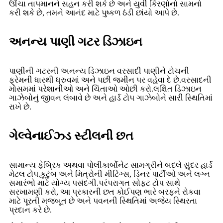
ઊંચા તાપમાનને સહન કરી શકે છે અને યુવી કિરણોનો સામનો
કરી શકે છે, તમને આનંદ માટે પુષ્કળ ઠંડી છાંયો આપે છે.
અનન્ય પાણી ગટર ડિઝાઇન
પાણીની ગટરની અનન્ય ડિઝાઇન વરસાદી પાણીને ટોચની
ફ્રેમની ધારથી ધ્રુવમાં અને પછી જમીન પર વહેવા દે છે.વરસાદની
મોસમમાં પરેશાનીઓ અને ચિંતાઓ ઓછી કરો.લક્ષિત ડિઝાઇન
ગાઝેબોનું જીવન લંબાવે છે અને હાર્ડ ટોપ ગાઝેબોને સારી સ્થિતિમાં
રાખે છે.
ગેલ્વેનાઈઝ્ડ સ્ટીલની છત
સામાન્ય ફેબ્રિક અથવા પોલીકાર્બોનેટ સામગ્રીને બદલે સુંદર હાર્ડ
મેટલ ટોપ.કુટુંબ અને મિત્રોની મીટિંગ્સ, ડિનર પાર્ટીઓ અને લગ્ન
સમારંભો માટે યોગ્ય પસંદગી.પરંપરાગત સોફ્ટ ટોપ સાથે
સરખામણી કરો, આ પ્રકારની છત કોઈપણ ભારે બરફને રોકવા
માટે પૂરતી મજબૂત છે અને પવનની સ્થિતિમાં અજેય સ્થિરતા
પ્રદાન કરે છે.