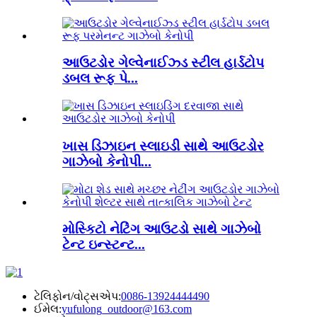
આઉટડોર ગેલ્વેનાઈઝ્ડ સ્ટીલ હાર્ડટોપ
ડબલ રૂફ પે...
ખાસ ડિઝાઇન સ્લાઇડી સાથે આઉટડોર
ગાઝેબો કેનોપી...
મોસ્કિટો નેટિંગ આઉટડો સાથે ગાઝેબો
ટેન્ટ ઇન્સ્ટન્ટ...
ટેલિફોન/વોટ્સએપ:
0086-13924444490
ઈમેલ:
yufulong_outdoor@163.com