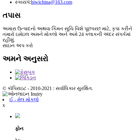
સ્કાયપે:
hiwichina@163.com
તપાસ
અમારા ઉત્પાદનો અથવા કિંમત સૂચિ વિશે પૂછપરછ માટે, કૃપા કરીને
તમારો ઇમેઇલ અમને મોકલો અને અમે 24 કલાકની અંદર સંપર્કમાં
રહીશું.
સાઇન અપ કરો
અમને અનુસરો
© કૉપિરાઇટ - 2010-2021 : સર્વાધિકાર સુરક્ષિત.
ઈ - મેલ મોકલો
x
ફોન