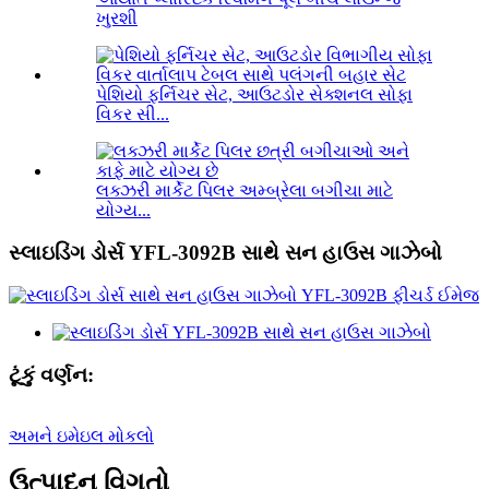
ખુરશી
પેશિયો ફર્નિચર સેટ, આઉટડોર સેક્શનલ સોફા
વિકર સી...
લક્ઝરી માર્કેટ પિલર અમ્બ્રેલા બગીચા માટે
યોગ્ય...
સ્લાઇડિંગ ડોર્સ YFL-3092B સાથે સન હાઉસ ગાઝેબો
ટૂંકું વર્ણન:
અમને ઇમેઇલ મોકલો
ઉત્પાદન વિગતો