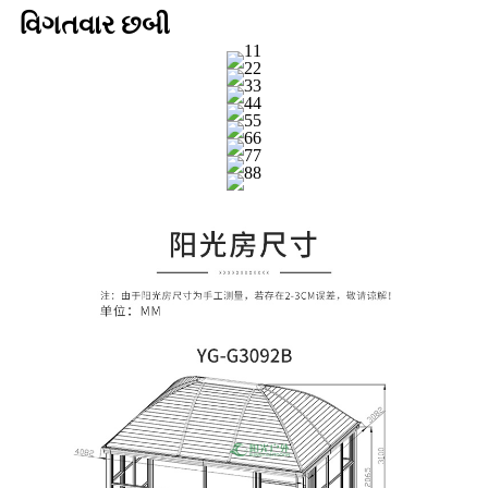
વિગતવાર છબી