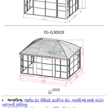
અગાઉના:
આઉટડોર પેશિયો ડાઇનિંગ સેટ, ખુરશીઓ સાથે ગાર્ડન
બાલ્કની ફર્નિચર