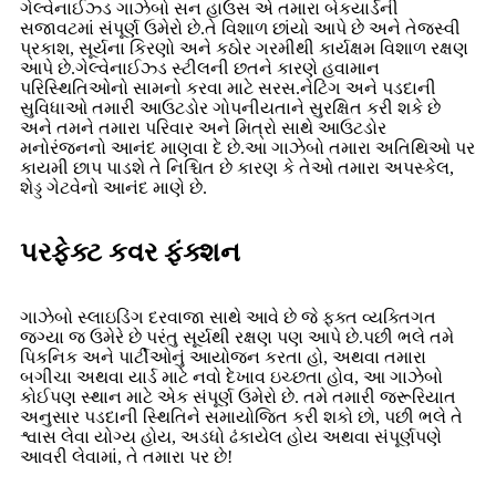
ગેલ્વેનાઈઝ્ડ ગાઝેબો સન હાઉસ એ તમારા બેકયાર્ડની
સજાવટમાં સંપૂર્ણ ઉમેરો છે.તે વિશાળ છાંયો આપે છે અને તેજસ્વી
પ્રકાશ, સૂર્યના કિરણો અને કઠોર ગરમીથી કાર્યક્ષમ વિશાળ રક્ષણ
આપે છે.ગેલ્વેનાઈઝ્ડ સ્ટીલની છતને કારણે હવામાન
પરિસ્થિતિઓનો સામનો કરવા માટે સરસ.નેટિંગ અને પડદાની
સુવિધાઓ તમારી આઉટડોર ગોપનીયતાને સુરક્ષિત કરી શકે છે
અને તમને તમારા પરિવાર અને મિત્રો સાથે આઉટડોર
મનોરંજનનો આનંદ માણવા દે છે.આ ગાઝેબો તમારા અતિથિઓ પર
કાયમી છાપ પાડશે તે નિશ્ચિત છે કારણ કે તેઓ તમારા અપસ્કેલ,
શેડ્ડ ગેટવેનો આનંદ માણે છે.
પરફેક્ટ કવર ફંક્શન
ગાઝેબો સ્લાઇડિંગ દરવાજા સાથે આવે છે જે ફક્ત વ્યક્તિગત
જગ્યા જ ઉમેરે છે પરંતુ સૂર્યથી રક્ષણ પણ આપે છે.પછી ભલે તમે
પિકનિક અને પાર્ટીઓનું આયોજન કરતા હો, અથવા તમારા
બગીચા અથવા યાર્ડ માટે નવો દેખાવ ઇચ્છતા હોવ, આ ગાઝેબો
કોઈપણ સ્થાન માટે એક સંપૂર્ણ ઉમેરો છે. તમે તમારી જરૂરિયાત
અનુસાર પડદાની સ્થિતિને સમાયોજિત કરી શકો છો, પછી ભલે તે
શ્વાસ લેવા યોગ્ય હોય, અડધો ઢંકાયેલ હોય અથવા સંપૂર્ણપણે
આવરી લેવામાં, તે તમારા પર છે!