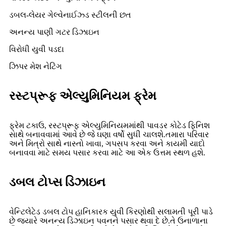
ડબલ-લેયર ગેલ્વેનાઈઝ્ડ સ્ટીલની છત
અનન્ય પાણી ગટર ડિઝાઇન
વિરોધી યુવી પડદા
ઝિપર મેશ નેટિંગ
રસ્ટપ્રૂફ એલ્યુમિનિયમ ફ્રેમ
ફ્રેમ ટકાઉ, રસ્ટપ્રૂફ એલ્યુમિનિયમમાંથી પાવડર કોટેડ ફિનિશ
સાથે બનાવવામાં આવે છે જે ઘણા વર્ષો સુધી ચાલશે.તમારા પરિવાર
અને મિત્રો સાથે નાસ્તો ખાવા, ગપસપ કરવા અને કાયમી યાદો
બનાવવા માટે સમય પસાર કરવા માટે આ એક ઉત્તમ સ્થળ હશે.
ડબલ ટોપ્સ ડિઝાઇન
વેન્ટિલેટેડ ડબલ ટોપ હાનિકારક યુવી કિરણોથી સલામતી પૂરી પાડે
છે જ્યારે અનન્ય ડિઝાઇન પવનને પસાર થવા દે છે.તે ઉનાળાના