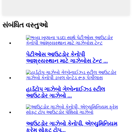
સંબંધિત વસ્તુઓ
પેટીઓસ આઉટડોર કેનોપી
આશ્રયસ્થાન માટે ગાઝેબોસ ટેન્ટ ...
હાર્ડટોપ ગાઝેબો ગેલ્વેનાઈઝ્ડ સ્ટીલ
આઉટડોર ગાઝેબો ...
આઉટડોર ગાઝેબો કેનોપી, એલ્યુમિનિયમ
ફ્રેમ સોફ્ટ ટોપ...