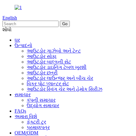
English
શોધો
ઘર
ઉત્પાદનો
આઉટડોર ગાઝેબો અને ટેન્ટ
આઉટડોર સોફા
આઉટડોર બાલ્કની સેટ
આઉટડોર ડાઇનિંગ ટેબલ ખુરશી
આઉટડોર છત્રી
આઉટડોર લાઉન્જર અને બીચ ચેર
વિકર પોટ પ્લાન્ટર સેટ
આઉટડોર સ્વિંગ ચેર અને હેમોક સિરીઝ
સમાચાર
કંપની સમાચાર
ઉદ્યોગ સમાચાર
FAQs
અમારા વિશે
ફેક્ટરી ટૂર
પ્રમાણપત્ર
OEM/ODM