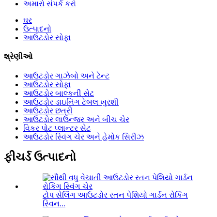
અમારો સંપર્ક કરો
ઘર
ઉત્પાદનો
આઉટડોર સોફા
શ્રેણીઓ
આઉટડોર ગાઝેબો અને ટેન્ટ
આઉટડોર સોફા
આઉટડોર બાલ્કની સેટ
આઉટડોર ડાઇનિંગ ટેબલ ખુરશી
આઉટડોર છત્રી
આઉટડોર લાઉન્જર અને બીચ ચેર
વિકર પોટ પ્લાન્ટર સેટ
આઉટડોર સ્વિંગ ચેર અને હેમોક સિરીઝ
ફીચર્ડ ઉત્પાદનો
ટોપ સેલિંગ આઉટડોર રતન પેશિયો ગાર્ડન રોકિંગ
સ્વિન...