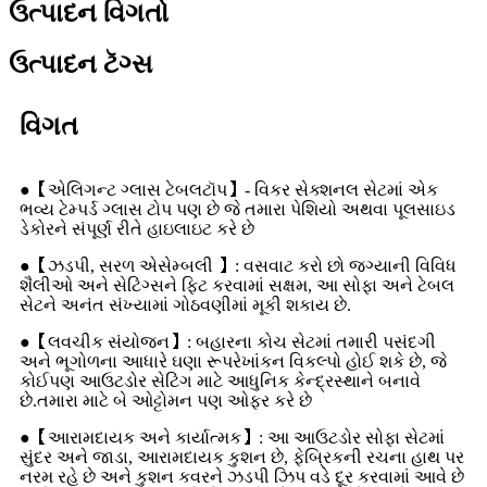
ઉત્પાદન વિગતો
ઉત્પાદન ટૅગ્સ
વિગત
●【એલિગન્ટ ગ્લાસ ટેબલટૉપ】- વિકર સેક્શનલ સેટમાં એક
ભવ્ય ટેમ્પર્ડ ગ્લાસ ટોપ પણ છે જે તમારા પેશિયો અથવા પૂલસાઇડ
ડેકોરને સંપૂર્ણ રીતે હાઇલાઇટ કરે છે
●【ઝડપી, સરળ એસેમ્બલી 】: વસવાટ કરો છો જગ્યાની વિવિધ
શૈલીઓ અને સેટિંગ્સને ફિટ કરવામાં સક્ષમ, આ સોફા અને ટેબલ
સેટને અનંત સંખ્યામાં ગોઠવણીમાં મૂકી શકાય છે.
●【લવચીક સંયોજન】: બહારના કોચ સેટમાં તમારી પસંદગી
અને ભૂગોળના આધારે ઘણા રૂપરેખાંકન વિકલ્પો હોઈ શકે છે, જે
કોઈપણ આઉટડોર સેટિંગ માટે આધુનિક કેન્દ્રસ્થાને બનાવે
છે.તમારા માટે બે ઓટ્ટોમન પણ ઓફર કરે છે
●【આરામદાયક અને કાર્યાત્મક】: આ આઉટડોર સોફા સેટમાં
સુંદર અને જાડા, આરામદાયક કુશન છે, ફેબ્રિકની રચના હાથ પર
નરમ રહે છે અને કુશન કવરને ઝડપી ઝિપ વડે દૂર કરવામાં આવે છે