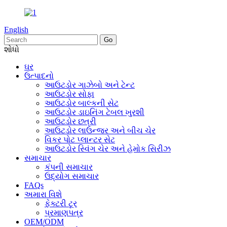
English
શોધો
ઘર
ઉત્પાદનો
આઉટડોર ગાઝેબો અને ટેન્ટ
આઉટડોર સોફા
આઉટડોર બાલ્કની સેટ
આઉટડોર ડાઇનિંગ ટેબલ ખુરશી
આઉટડોર છત્રી
આઉટડોર લાઉન્જર અને બીચ ચેર
વિકર પોટ પ્લાન્ટર સેટ
આઉટડોર સ્વિંગ ચેર અને હેમોક સિરીઝ
સમાચાર
કંપની સમાચાર
ઉદ્યોગ સમાચાર
FAQs
અમારા વિશે
ફેક્ટરી ટૂર
પ્રમાણપત્ર
OEM/ODM