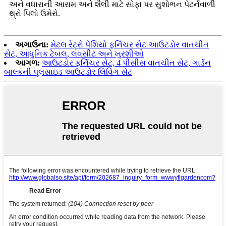
અને વધારાની આરામ અને શૈલી માટે સોફા પર સુશોભન પેટર્નવાળી
થ્રો પિલો ઉમેરો.
અગાઉના:
મેટલ રેટ્રો પેશિયો ફર્નિચર સેટ આઉટડોર વાતચીત
સેટ, આધુનિક ટેબલ, લવસીટ અને ખુરશીઓ
આગળ:
આઉટડોર ફર્નિચર સેટ, 4 પીસીસ વાતચીત સેટ, ગાર્ડન
બાલ્કની પૂલસાઇડ આઉટડોર લિવિંગ સેટ