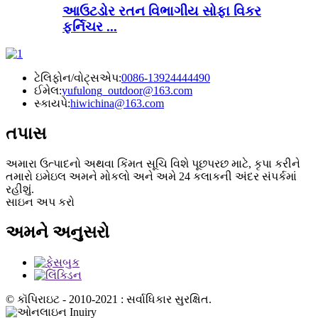
આઉટડોર રતન વિભાગીય સોફા વિકર
ફર્નિચર ...
ટેલિફોન/વોટ્સએપ:
0086-13924444490
ઈમેલ:
yufulong_outdoor@163.com
સ્કાયપે:
hiwichina@163.com
તપાસ
અમારા ઉત્પાદનો અથવા કિંમત સૂચિ વિશે પૂછપરછ માટે, કૃપા કરીને
તમારો ઇમેઇલ અમને મોકલો અને અમે 24 કલાકની અંદર સંપર્કમાં
રહીશું.
સાઇન અપ કરો
અમને અનુસરો
© કૉપિરાઇટ - 2010-2021 : સર્વાધિકાર સુરક્ષિત.