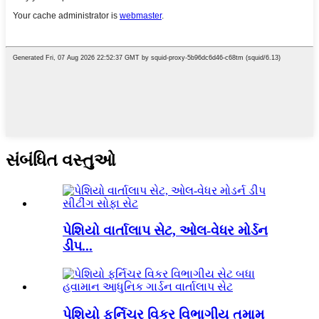
સંબંધિત વસ્તુઓ
પેશિયો વાર્તાલાપ સેટ, ઓલ-વેધર મોર્ડન
ડીપ...
પેશિયો ફર્નિચર વિકર વિભાગીય તમામ