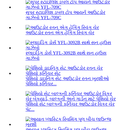
સુપર સ્ટાઇલિશ ડબલ ટોપ આયર્ન આઉટડોર
ગાઝેબો YFL-709C
આઉટડોર રતન એગ હેંગિંગ સ્વિંગ ચેર
સ્લાઇડિંગ ડોર્સ YFL-3092B સાથે સન હાઉસ
ગાઝેબો
પેશિયો ડાઇનિંગ સેટ આઉટડોર રતન ખુરશીઓ
પેશિયો ફર્નિચર...
પેશિયો સેટ બાલ્કની ફર્નિચર આઉટડોર વિકર ચેર
પૅટ...
આયાત પ્લાસ્ટિક સ્વિમિંગ પૂલ બીચ લાઉન્જ