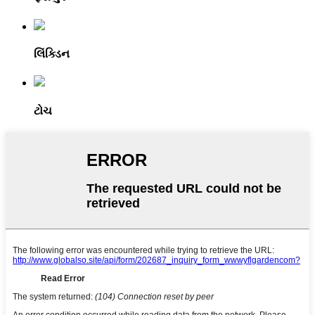
લિંક્ડિન
ટોચ