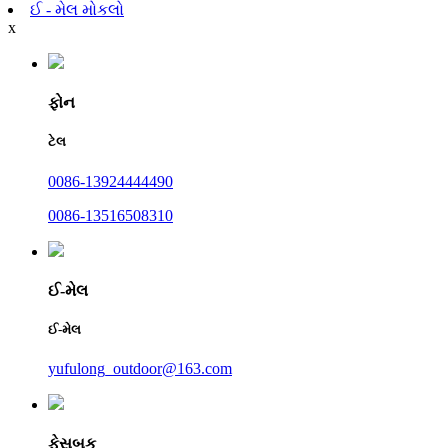
ઈ - મેલ મોકલો
x
ફોન
ટેલ
0086-13924444490
0086-13516508310
ઈ-મેલ
ઈ-મેલ
yufulong_outdoor@163.com
ફેસબુક