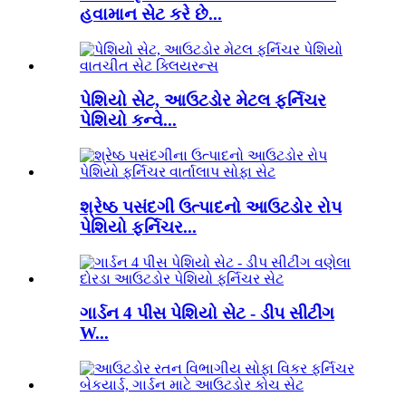
હવામાન સેટ કરે છે...
પેશિયો સેટ, આઉટડોર મેટલ ફર્નિચર
પેશિયો કન્વે...
શ્રેષ્ઠ પસંદગી ઉત્પાદનો આઉટડોર રોપ
પેશિયો ફર્નિચર...
ગાર્ડન 4 પીસ પેશિયો સેટ - ડીપ સીટીંગ
W...