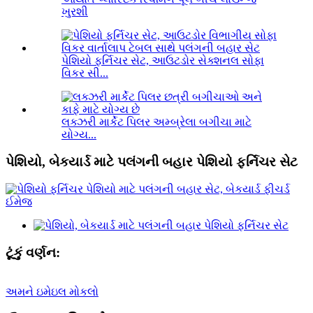
ખુરશી
પેશિયો ફર્નિચર સેટ, આઉટડોર સેક્શનલ સોફા
વિકર સી...
લક્ઝરી માર્કેટ પિલર અમ્બ્રેલા બગીચા માટે
યોગ્ય...
પેશિયો, બેકયાર્ડ માટે પલંગની બહાર પેશિયો ફર્નિચર સેટ
ટૂંકું વર્ણન:
અમને ઇમેઇલ મોકલો