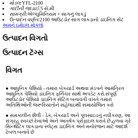
મોડલ:
YFL-2100
ગાદીની જાડાઈ:
5 સે.મી
સામગ્રી:
એલ્યુમિનિયમ + સાગનું લાકડું
ઉત્પાદન વર્ણન:
2100 આઉટડોર સાગ લાકડાનો ડાઇનિંગ સેટ
અમને ઇમેઇલ મોકલો
ઉત્પાદન વિગતો
ઉત્પાદન ટૅગ્સ
વિગત
● આધુનિક પેશિયો - તમારા બેકયાર્ડ અથવા મંડપને આમંત્રિત
આધુનિક પેશિયો ડાઇનિંગ ફર્નિચર સાથે અપડેટ કરો.સંપૂર્ણ
આઉટડોર પેશિયો ડાઇનિંગ સેટિંગ બનાવતી વખતે તમારા
અતિથિઓની જરૂરિયાતોને સહેલાઇથી સમાયોજિત કરો
● સમકાલીન શૈલી - ડેક, બેકયાર્ડ અને પૂલસાઇડનું નવીકરણ, આ
સંગ્રહ સ્વચ્છ રેખાઓ અને આકર્ષક પ્રોફાઇલ ધરાવે છે.હળવા ગ્રે
સિન્થેટિક લાકડાના સ્લેટ્સ ડાઇનિંગ અને મનોરંજન માટે આદર્શ
ટેબલ બનાવે છે