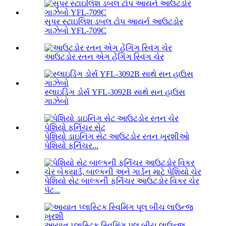
સુપર સ્ટાઇલિશ ડબલ ટોપ આયર્ન આઉટડોર
ગાઝેબો YFL-709C
આઉટડોર રતન એગ હેંગિંગ સ્વિંગ ચેર
સ્લાઇડિંગ ડોર્સ YFL-3092B સાથે સન હાઉસ
ગાઝેબો
પેશિયો ડાઇનિંગ સેટ આઉટડોર રતન ખુરશીઓ
પેશિયો ફર્નિચર...
પેશિયો સેટ બાલ્કની ફર્નિચર આઉટડોર વિકર ચેર
પૅટ...
આયાત પ્લાસ્ટિક સ્વિમિંગ પૂલ બીચ લાઉન્જ