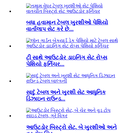
બધા હવામાન ટેબલ ખુરશીઓ પેશિયો
વાર્તાલાપ સેટ કરે છે...
ટી સાથે આઉટડોર ડાઇનિંગ સેટ રોપ્સ
પેશિયો ફર્નિચર...
સાદું ટેબલ અને ખુરશી સેટ આધુનિક
ડિઝાઇન રાઉન્ડ...
આઉટડોર બિસ્ટ્રો સેટ, બે ખુરશીઓ અને