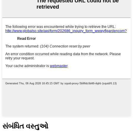
સંબંધિત વસ્તુઓ