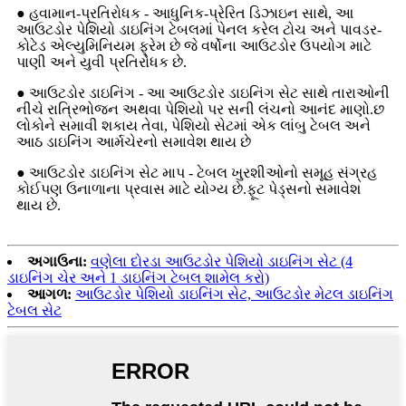
● હવામાન-પ્રતિરોધક - આધુનિક-પ્રેરિત ડિઝાઇન સાથે, આ
આઉટડોર પેશિયો ડાઇનિંગ ટેબલમાં પેનલ કરેલ ટોચ અને પાવડર-
કોટેડ એલ્યુમિનિયમ ફ્રેમ છે જે વર્ષોના આઉટડોર ઉપયોગ માટે
પાણી અને યુવી પ્રતિરોધક છે.
● આઉટડોર ડાઇનિંગ - આ આઉટડોર ડાઇનિંગ સેટ સાથે તારાઓની
નીચે રાત્રિભોજન અથવા પેશિયો પર સની લંચનો આનંદ માણો.છ
લોકોને સમાવી શકાય તેવા, પેશિયો સેટમાં એક લાંબુ ટેબલ અને
આઠ ડાઇનિંગ આર્મચેરનો સમાવેશ થાય છે
● આઉટડોર ડાઇનિંગ સેટ માપ - ટેબલ ખુરશીઓનો સમૂહ સંગ્રહ
કોઈપણ ઉનાળાના પ્રવાસ માટે યોગ્ય છે.ફૂટ પેડ્સનો સમાવેશ
થાય છે.
અગાઉના:
વણેલા દોરડા આઉટડોર પેશિયો ડાઇનિંગ સેટ (4
ડાઇનિંગ ચેર અને 1 ડાઇનિંગ ટેબલ શામેલ કરો)
આગળ:
આઉટડોર પેશિયો ડાઇનિંગ સેટ, આઉટડોર મેટલ ડાઇનિંગ
ટેબલ સેટ