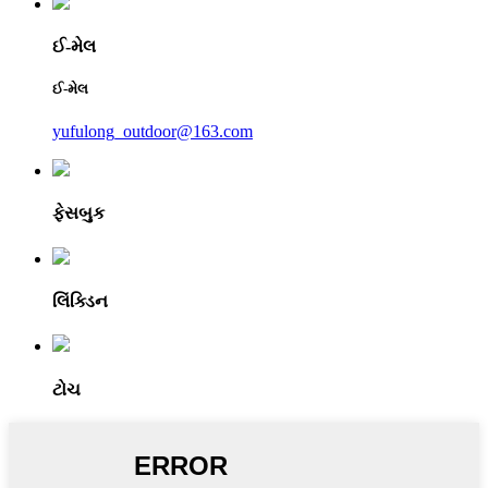
ઈ-મેલ
ઈ-મેલ
yufulong_outdoor@163.com
ફેસબુક
લિંક્ડિન
ટોચ