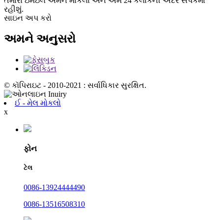
તમારો ઇમેઇલ અમને મોકલો અને અમે 24 કલાકની અંદર સંપર્કમાં
રહીશું.
સાઇન અપ કરો
અમને અનુસરો
© કૉપિરાઇટ - 2010-2021 : સર્વાધિકાર સુરક્ષિત.
ઈ - મેલ મોકલો
x
ફોન
ટેલ
0086-13924444490
0086-13516508310