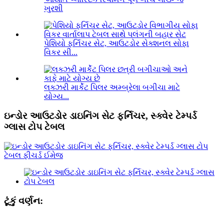
ખુરશી
પેશિયો ફર્નિચર સેટ, આઉટડોર સેક્શનલ સોફા
વિકર સી...
લક્ઝરી માર્કેટ પિલર અમ્બ્રેલા બગીચા માટે
યોગ્ય...
ઇન્ડોર આઉટડોર ડાઇનિંગ સેટ ફર્નિચર, સ્ક્વેર ટેમ્પર્ડ
ગ્લાસ ટોપ ટેબલ
ટૂંકું વર્ણન: