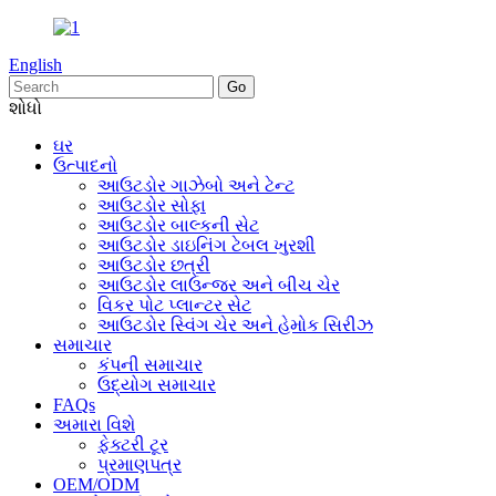
English
શોધો
ઘર
ઉત્પાદનો
આઉટડોર ગાઝેબો અને ટેન્ટ
આઉટડોર સોફા
આઉટડોર બાલ્કની સેટ
આઉટડોર ડાઇનિંગ ટેબલ ખુરશી
આઉટડોર છત્રી
આઉટડોર લાઉન્જર અને બીચ ચેર
વિકર પોટ પ્લાન્ટર સેટ
આઉટડોર સ્વિંગ ચેર અને હેમોક સિરીઝ
સમાચાર
કંપની સમાચાર
ઉદ્યોગ સમાચાર
FAQs
અમારા વિશે
ફેક્ટરી ટૂર
પ્રમાણપત્ર
OEM/ODM