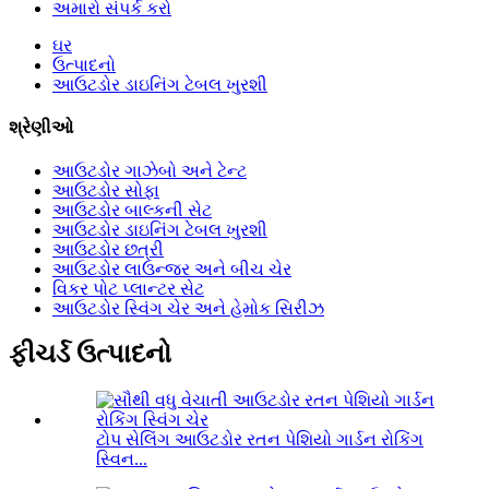
અમારો સંપર્ક કરો
ઘર
ઉત્પાદનો
આઉટડોર ડાઇનિંગ ટેબલ ખુરશી
શ્રેણીઓ
આઉટડોર ગાઝેબો અને ટેન્ટ
આઉટડોર સોફા
આઉટડોર બાલ્કની સેટ
આઉટડોર ડાઇનિંગ ટેબલ ખુરશી
આઉટડોર છત્રી
આઉટડોર લાઉન્જર અને બીચ ચેર
વિકર પોટ પ્લાન્ટર સેટ
આઉટડોર સ્વિંગ ચેર અને હેમોક સિરીઝ
ફીચર્ડ ઉત્પાદનો
ટોપ સેલિંગ આઉટડોર રતન પેશિયો ગાર્ડન રોકિંગ
સ્વિન...