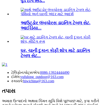
વુડ ટોપ સિડ...
આઉટડોર લંબચોરસ ડાઇનિંગ ટેબલ સેટ,
આઈડિયા...
ઘર, ચાની દુકાન કોફી શોપ માટે ડાઇનિંગ
ટેબલ સેટ...
ટેલિફોન/વોટ્સએપ:
0086-13924444490
ઈમેલ:
yufulong_outdoor@163.com
સ્કાયપે:
hiwichina@163.com
તપાસ
અમારા ઉત્પાદનો અથવા કિંમત સૂચિ વિશે પૂછપરછ માટે, કૃપા કરીને