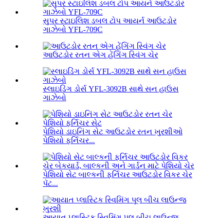
સુપર સ્ટાઇલિશ ડબલ ટોપ આયર્ન આઉટડોર
ગાઝેબો YFL-709C
આઉટડોર રતન એગ હેંગિંગ સ્વિંગ ચેર
સ્લાઇડિંગ ડોર્સ YFL-3092B સાથે સન હાઉસ
ગાઝેબો
પેશિયો ડાઇનિંગ સેટ આઉટડોર રતન ખુરશીઓ
પેશિયો ફર્નિચર...
પેશિયો સેટ બાલ્કની ફર્નિચર આઉટડોર વિકર ચેર
પૅટ...
આયાત પ્લાસ્ટિક સ્વિમિંગ પૂલ બીચ લાઉન્જ