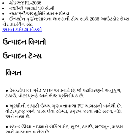
મોડલ:
YFL-2086
ગાદીની જાડાઈ:
10 સે.મી
સામગ્રી:
એલ્યુમિનિયમ + દોરડા
ઉત્પાદન વર્ણન:
સાગના લાકડાની ટોચ સાથે 2086 આઉટડોર રોપ્સ
ચેર ડાઇનિંગ સેટ
અમને ઇમેઇલ મોકલો
ઉત્પાદન વિગતો
ઉત્પાદન ટૅગ્સ
વિગત
● ડેસ્કટોપ E1 ગ્રેડ MDF અપનાવે છે, જે પર્યાવરણને અનુકૂળ,
ટકાઉ, વોટરપ્રૂફ અને ભેજ પ્રતિરોધક છે.
● ખુરશીની સપાટી ઉચ્ચ ગુણવત્તાવાળા PU ચામડાની બનેલી છે,
વોટરપ્રૂફ અને શ્વાસ લેવા યોગ્ય, સ્ક્રબ કરવા માટે સરળ, ગંદા
અને નરમ છે.
● સ્ટેન્ડ ઊંચા તાપમાને બેકિંગ મેટ, સુંદર, ટકાઉ, મજબૂત, મક્કમ
અને કાટમુક્ત બનેલું છે.