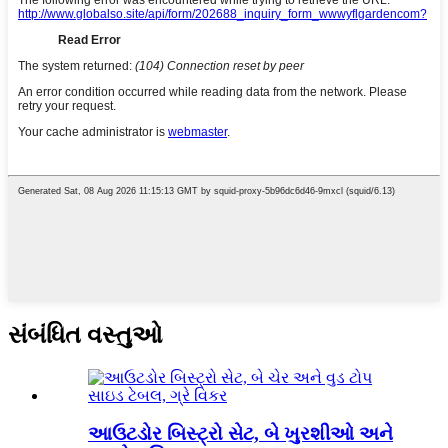
સંબંધિત વસ્તુઓ
આઉટડોર બિસ્ટ્રો સેટ, બે ખુરશીઓ અને