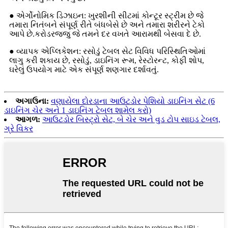
● એર્ગોનોમિક ડિઝાઇન: ખુરશીની સીટમાં કોન્ટૂર સ્ટ્રીમ છે જે
તમારા નિતંબને સંપૂર્ણ રીતે બંધબેસે છે અને તમારા શરીરને ટેકો
આપે છે.કરોડરજ્જુ જે તમને દર વખતે આરામથી બેસવા દે છે.
● વ્યાપક એપ્લિકેશન: રસોડું ટેબલ સેટ વિવિધ પરિસ્થિતિઓમાં
લાગુ કરી શકાય છે, રસોડું, ડાઇનિંગ રૂમ, રેસ્ટોરન્ટ, કોફી શોપ,
ઘરેલું ઉપયોગ માટે એક સંપૂર્ણ શણગાર દર્શાવતું.
અગાઉના:
વણાયેલા દોરડાના આઉટડોર પેશિયો ડાઇનિંગ સેટ (6
ડાઇનિંગ ચેર અને 1 ડાઇનિંગ ટેબલ શામેલ કરો)
આગળ:
આઉટડોર બિસ્ટ્રો સેટ, બે ચેર અને વુડ ટોપ સાઇડ ટેબલ,
ગ્રે વિકર