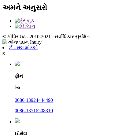
અમને અનુસરો
© કૉપિરાઇટ - 2010-2021 : સર્વાધિકાર સુરક્ષિત.
ઈ - મેલ મોકલો
x
ફોન
ટેલ
0086-13924444490
0086-13516508310
ઈ-મેલ