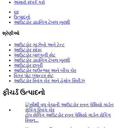
અમારો સંપર્ક કરો
ઘર
ઉત્પાદનો
આઉટડોર ડાઇનિંગ ટેબલ ખુરશી
શ્રેણીઓ
આઉટડોર ગાઝેબો અને ટેન્ટ
આઉટડોર સોફા
આઉટડોર બાલ્કની સેટ
આઉટડોર ડાઇનિંગ ટેબલ ખુરશી
આઉટડોર છત્રી
આઉટડોર લાઉન્જર અને બીચ ચેર
વિકર પોટ પ્લાન્ટર સેટ
આઉટડોર સ્વિંગ ચેર અને હેમોક સિરીઝ
ફીચર્ડ ઉત્પાદનો
ટોપ સેલિંગ આઉટડોર રતન પેશિયો ગાર્ડન રોકિંગ
સ્વિન...