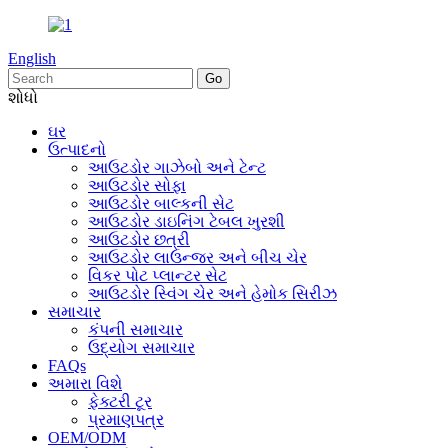
English
શોધો
ઘર
ઉત્પાદનો
આઉટડોર ગાઝેબો અને ટેન્ટ
આઉટડોર સોફા
આઉટડોર બાલ્કની સેટ
આઉટડોર ડાઇનિંગ ટેબલ ખુરશી
આઉટડોર છત્રી
આઉટડોર લાઉન્જર અને બીચ ચેર
વિકર પોટ પ્લાન્ટર સેટ
આઉટડોર સ્વિંગ ચેર અને હેમોક સિરીઝ
સમાચાર
કંપની સમાચાર
ઉદ્યોગ સમાચાર
FAQs
અમારા વિશે
ફેક્ટરી ટૂર
પ્રમાણપત્ર
OEM/ODM