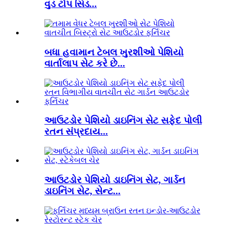
વુડ ટોપ સિડ...
બધા હવામાન ટેબલ ખુરશીઓ પેશિયો
વાર્તાલાપ સેટ કરે છે...
આઉટડોર પેશિયો ડાઇનિંગ સેટ સફેદ પોલી
રતન સંપ્રદાય...
આઉટડોર પેશિયો ડાઇનિંગ સેટ, ગાર્ડન
ડાઇનિંગ સેટ, સેન્ટ...