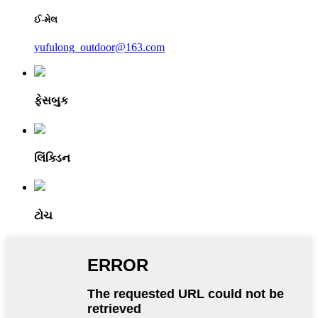
ઈ-મેલ
yufulong_outdoor@163.com
ફેસબુક
લિંક્ડિન
ટોચ