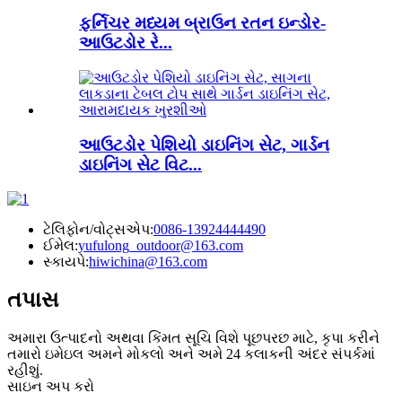
ફર્નિચર મધ્યમ બ્રાઉન રતન ઇન્ડોર-
આઉટડોર રે...
આઉટડોર પેશિયો ડાઇનિંગ સેટ, ગાર્ડન
ડાઇનિંગ સેટ વિટ...
ટેલિફોન/વોટ્સએપ:
0086-13924444490
ઈમેલ:
yufulong_outdoor@163.com
સ્કાયપે:
hiwichina@163.com
તપાસ
અમારા ઉત્પાદનો અથવા કિંમત સૂચિ વિશે પૂછપરછ માટે, કૃપા કરીને
તમારો ઇમેઇલ અમને મોકલો અને અમે 24 કલાકની અંદર સંપર્કમાં
રહીશું.
સાઇન અપ કરો