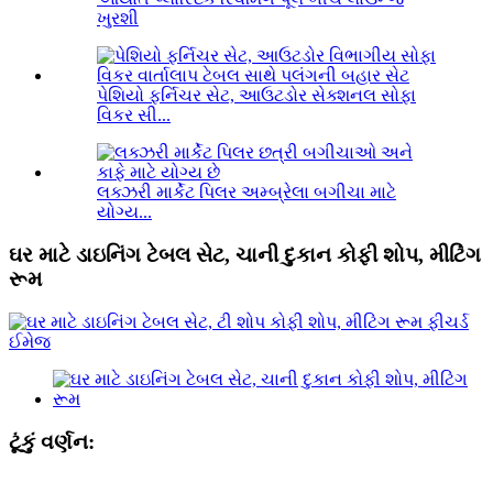
ખુરશી
પેશિયો ફર્નિચર સેટ, આઉટડોર સેક્શનલ સોફા
વિકર સી...
લક્ઝરી માર્કેટ પિલર અમ્બ્રેલા બગીચા માટે
યોગ્ય...
ઘર માટે ડાઇનિંગ ટેબલ સેટ, ચાની દુકાન કોફી શોપ, મીટિંગ
રૂમ
ટૂંકું વર્ણન: