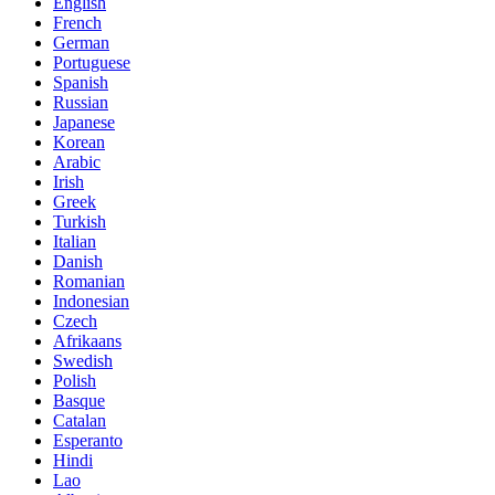
English
French
German
Portuguese
Spanish
Russian
Japanese
Korean
Arabic
Irish
Greek
Turkish
Italian
Danish
Romanian
Indonesian
Czech
Afrikaans
Swedish
Polish
Basque
Catalan
Esperanto
Hindi
Lao