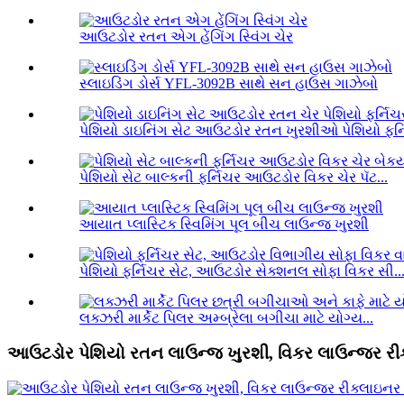
આઉટડોર રતન એગ હેંગિંગ સ્વિંગ ચેર
સ્લાઇડિંગ ડોર્સ YFL-3092B સાથે સન હાઉસ ગાઝેબો
પેશિયો ડાઇનિંગ સેટ આઉટડોર રતન ખુરશીઓ પેશિયો ફર્ન
પેશિયો સેટ બાલ્કની ફર્નિચર આઉટડોર વિકર ચેર પૅટ...
આયાત પ્લાસ્ટિક સ્વિમિંગ પૂલ બીચ લાઉન્જ ખુરશી
પેશિયો ફર્નિચર સેટ, આઉટડોર સેક્શનલ સોફા વિકર સી..
લક્ઝરી માર્કેટ પિલર અમ્બ્રેલા બગીચા માટે યોગ્ય...
આઉટડોર પેશિયો રતન લાઉન્જ ખુરશી, વિકર લાઉન્જર રીક