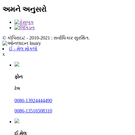
અમને અનુસરો
© કૉપિરાઇટ - 2010-2021 : સર્વાધિકાર સુરક્ષિત.
ઈ - મેલ મોકલો
x
ફોન
ટેલ
0086-13924444490
0086-13516508310
ઈ-મેલ