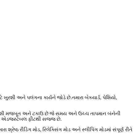
રશી અને પલંગના કાર્યને જોડે છે.તમારા બેકયાર્ડ, પેશિયો,
રશી મજબૂત અને ટકાઉ છે જે સમય અને ઉચ્ચ તાપમાન બંનેની
, જે એડજસ્ટેબલ ફીટથી સજ્જ છે.
 રીડિંગ મોડ, રિલેક્સિંગ મોડ અને સ્લીપિંગ મોડમાં સંપૂર્ણ રીતે