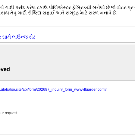
દી પસંદ કરેલ ટકાઉ પોલિએસ્ટર ફેબ્રિકથી બનેલો છે જે વોટર-પ્રૂફ છ
ય તેવું ગાદી રોજિંદા સફાઈ અને સંગ્રહ માટે સરળ બનાવે છે.
 સાથે લાઉન્જ સેટ