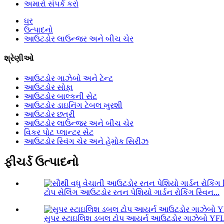
અમારો સંપર્ક કરો
ઘર
ઉત્પાદનો
આઉટડોર લાઉન્જર અને બીચ ચેર
શ્રેણીઓ
આઉટડોર ગાઝેબો અને ટેન્ટ
આઉટડોર સોફા
આઉટડોર બાલ્કની સેટ
આઉટડોર ડાઇનિંગ ટેબલ ખુરશી
આઉટડોર છત્રી
આઉટડોર લાઉન્જર અને બીચ ચેર
વિકર પોટ પ્લાન્ટર સેટ
આઉટડોર સ્વિંગ ચેર અને હેમોક સિરીઝ
ફીચર્ડ ઉત્પાદનો
ટોપ સેલિંગ આઉટડોર રતન પેશિયો ગાર્ડન રોકિંગ સ્વિન...
સુપર સ્ટાઇલિશ ડબલ ટોપ આયર્ન આઉટડોર ગાઝેબો YF