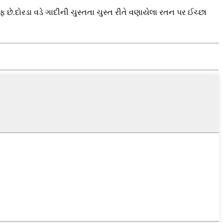
ે.દોરડા વડે ગાદીની ચુસ્તતા ચુસ્ત રીતે વણાયેલા રતન પર ઈચ્છા