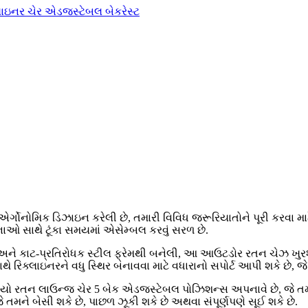
મિક ડિઝાઇન કરેલી છે, તમારી વિવિધ જરૂરિયાતોને પૂરી કરવા માટે ખુ
ઓ સાથે ટૂંકા સમયમાં એસેમ્બલ કરવું સરળ છે.
અને કાટ-પ્રતિરોધક સ્ટીલ ફ્રેમથી બનેલી, આ આઉટડોર રતન ચેઝ ખુ
ાથે રિક્લાઇનરને વધુ સ્થિર બનાવવા માટે વધારાનો સપોર્ટ આપી શકે છે
લાઉન્જ ચેર 5 બેક એડજસ્ટેબલ પોઝિશન્સ અપનાવે છે, જે તમારા શ્રેષ્ઠ
મને બેસી શકે છે, પાછળ ઝૂકી શકે છે અથવા સંપૂર્ણપણે સૂઈ શકે છે.