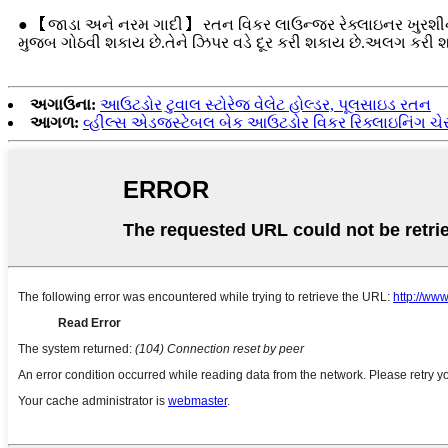
● 【જાડા અને નરમ ગાદી】 રતન વિકર લાઉન્જર રેક્લાઇનર ખુરશીનો ગા
મુજબ ગોઠવી શકાય છે.તેને ઝિપર વડે દૂર કરી શકાય છે.અલગ કરી શકા
અગાઉના:
આઉટડોર ટુવાલ સ્ટોરેજ વેલેટ હોલ્ડર, પૂલસાઇડ રતન
આગળ:
વ્હીલ્સ એડજસ્ટેબલ બેક આઉટડોર વિકર રિક્લાઇનિંગ ચેર