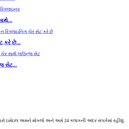
થે...
કરે છે...
 સેટ...
મારો ઇમેઇલ અમને મોકલો અને અમે 24 કલાકની અંદર સંપર્કમાં રહીશું.