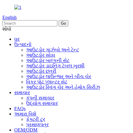
English
શોધો
ઘર
ઉત્પાદનો
આઉટડોર ગાઝેબો અને ટેન્ટ
આઉટડોર સોફા
આઉટડોર બાલ્કની સેટ
આઉટડોર ડાઇનિંગ ટેબલ ખુરશી
આઉટડોર છત્રી
આઉટડોર લાઉન્જર અને બીચ ચેર
વિકર પોટ પ્લાન્ટર સેટ
આઉટડોર સ્વિંગ ચેર અને હેમોક સિરીઝ
સમાચાર
કંપની સમાચાર
ઉદ્યોગ સમાચાર
FAQs
અમારા વિશે
ફેક્ટરી ટૂર
પ્રમાણપત્ર
OEM/ODM