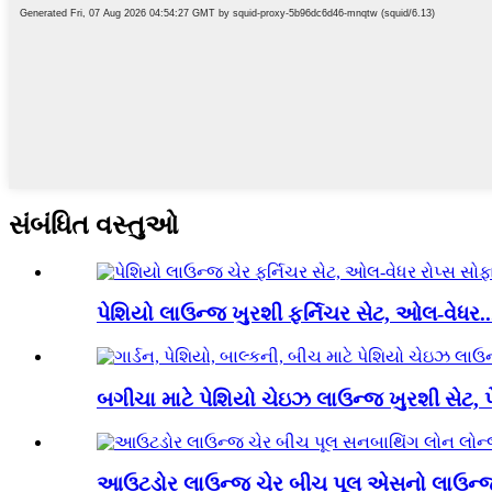
સંબંધિત વસ્તુઓ
પેશિયો લાઉન્જ ખુરશી ફર્નિચર સેટ, ઓલ-વેધર..
બગીચા માટે પેશિયો ચેઇઝ લાઉન્જ ખુરશી સેટ, પ
આઉટડોર લાઉન્જ ચેર બીચ પૂલ એસનો લાઉન્જ 