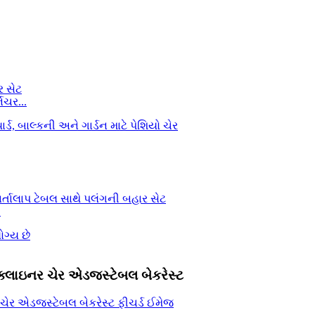
િચર...
.
્લાઇનર ચેર એડજસ્ટેબલ બેકરેસ્ટ