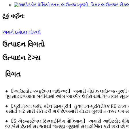
ટૂંકું વર્ણન:
અમને ઇમેઇલ મોકલો
ઉત્પાદન વિગતો
ઉત્પાદન ટૅગ્સ
વિગત
● 【આઉટડોર કમ્ફર્ટેબલ લાઉન્જ】 અમારી ચેઈઝ લાઉન્જ ખુરશી એર્ગોનો
પૂલસાઇડ અથવા બગીચામાં આંખ આકર્ષક ઉમેરો થશે.વિગતવાર સૂચના
● 【પ્રીમિયમ પસંદ કરેલ સામગ્રી】 હવામાન-પ્રતિરોધક PE રતન 
કસોટી માટે સારી રીતે ટકી શકે છે.અમારી ચેઇઝ ખુરશી 8 નક્કર પગ સ
● 【5 એડજસ્ટેબલ રિક્લાઈનિંગ પોઝિશન】 અમારી આઉટડોર પેશિયો રતન 
બંધબેસે છે.તમે સરળતાથી જમણા ખૂણામાં સમાયોજિત કરી શકો છો જે ત