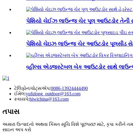
પેશિયો ચેઈઝ લાઉન્જ ચેર પૂલ આઉટડોર તેની સા
પેશિયો ચેઇઝ લાઉન્જ ચેર આઉટડોર પૂલસીડ સેટ 
વ્હીલ્સ એડજસ્ટેબલ બેક આઉટડોર સાથે લાઉન્જ
ટેલિફોન/વોટ્સએપ:
0086-13924444490
ઈમેલ:
yufulong_outdoor@163.com
સ્કાયપે:
hiwichina@163.com
તપાસ
અમારા ઉત્પાદનો અથવા કિંમત સૂચિ વિશે પૂછપરછ માટે, કૃપા કરીને ત
સાઇન અપ કરો