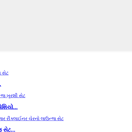
.
ેશિયો...
સેટ...