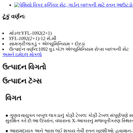
ટૂંકું વર્ણન:
મોડલ:
YFL-1092(2+1)
YFL-1092(2+1):
12 સે.મી
સામગ્રી:
લાકડું + એલ્યુમિનિયમ + દોરડા
ઉત્પાદન વર્ણન:
1092 વુડ બેઝ એલ્યુમિનિયમ રોપ્સ બાલ્કની સેટ
અમને ઇમેઇલ મોકલો
ઉત્પાદન વિગતો
ઉત્પાદન ટૅગ્સ
વિગત
● ગુણવત્તાયુક્ત બબૂલ લાકડાનું કોફી ટેબલ: કોફી ટેબલ સંપૂર્ણપણે
સુરક્ષિત કરે છે.આ ઉપરાંત, વધારાના X-આકારનું મજબૂતીકરણ સ્થિરતા
● આરામદાયક અને શ્વાસ લઈ શકાય તેવી રતન ખુરશીઓ: હવામાન-પ્