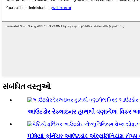
સંબંધિત વસ્તુઓ
આઉટડોર રેક્લાઇનર હાથથી વણાયેલા વિકર આઉ
પેશિયો ફર્નિચર આઉટડોર એલ્યુમિનિયમ રોપ્સ 