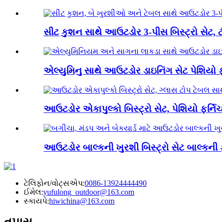
સીટ કુશન સાથે આઉટડોર 3-પીસ બિસ્ટ્રો સેટ, ટી
એલ્યુમિનુ સાથે આઉટડોર ડાઇનિંગ સેટ પેશિયો ફર
આઉટડોર એકાપુલ્કો બિસ્ટ્રો સેટ, પેશિયો ફર્નિચર
આઉટડોર બાલ્કની ખુરશી બિસ્ટ્રો સેટ બાલ્કની ફ
ટેલિફોન/વોટ્સએપ:
0086-13924444490
ઈમેલ:
yufulong_outdoor@163.com
સ્કાયપે:
hiwichina@163.com