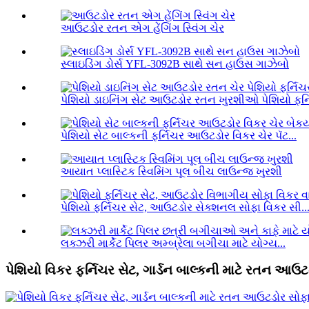
આઉટડોર રતન એગ હેંગિંગ સ્વિંગ ચેર
સ્લાઇડિંગ ડોર્સ YFL-3092B સાથે સન હાઉસ ગાઝેબો
પેશિયો ડાઇનિંગ સેટ આઉટડોર રતન ખુરશીઓ પેશિયો ફર્ન
પેશિયો સેટ બાલ્કની ફર્નિચર આઉટડોર વિકર ચેર પૅટ...
આયાત પ્લાસ્ટિક સ્વિમિંગ પૂલ બીચ લાઉન્જ ખુરશી
પેશિયો ફર્નિચર સેટ, આઉટડોર સેક્શનલ સોફા વિકર સી..
લક્ઝરી માર્કેટ પિલર અમ્બ્રેલા બગીચા માટે યોગ્ય...
પેશિયો વિકર ફર્નિચર સેટ, ગાર્ડન બાલ્કની માટે રતન આઉટ