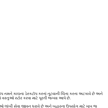
ટૉપ તમને કાચના ડેસ્કટૉપ કરતાં તૂટવાની ચિંતા કરતા અટકાવે છે અને
વસ્તુઓ સ્ટોર કરવા માટે પૂરતી જગ્યા આપે છે.
લાંબી સેવા જીવન ધરાવે છે અને બહારના ઉપયોગ માટે ખૂબ જ