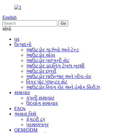
English
શોધો
ઘર
ઉત્પાદનો
આઉટડોર ગાઝેબો અને ટેન્ટ
આઉટડોર સોફા
આઉટડોર બાલ્કની સેટ
આઉટડોર ડાઇનિંગ ટેબલ ખુરશી
આઉટડોર છત્રી
આઉટડોર લાઉન્જર અને બીચ ચેર
વિકર પોટ પ્લાન્ટર સેટ
આઉટડોર સ્વિંગ ચેર અને હેમોક સિરીઝ
સમાચાર
કંપની સમાચાર
ઉદ્યોગ સમાચાર
FAQs
અમારા વિશે
ફેક્ટરી ટૂર
પ્રમાણપત્ર
OEM/ODM