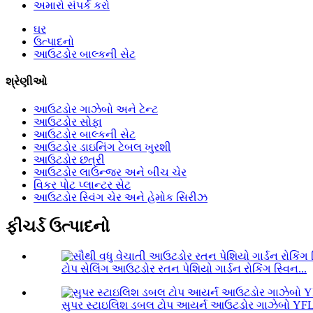
અમારો સંપર્ક કરો
ઘર
ઉત્પાદનો
આઉટડોર બાલ્કની સેટ
શ્રેણીઓ
આઉટડોર ગાઝેબો અને ટેન્ટ
આઉટડોર સોફા
આઉટડોર બાલ્કની સેટ
આઉટડોર ડાઇનિંગ ટેબલ ખુરશી
આઉટડોર છત્રી
આઉટડોર લાઉન્જર અને બીચ ચેર
વિકર પોટ પ્લાન્ટર સેટ
આઉટડોર સ્વિંગ ચેર અને હેમોક સિરીઝ
ફીચર્ડ ઉત્પાદનો
ટોપ સેલિંગ આઉટડોર રતન પેશિયો ગાર્ડન રોકિંગ સ્વિન...
સુપર સ્ટાઇલિશ ડબલ ટોપ આયર્ન આઉટડોર ગાઝેબો YF