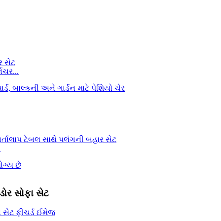
િચર...
.
ડોર સોફા સેટ