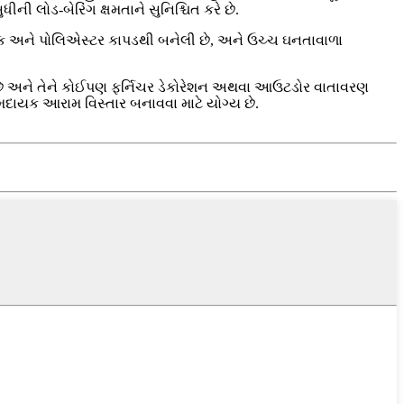
ી લોડ-બેરિંગ ક્ષમતાને સુનિશ્ચિત કરે છે.
બ્રિક અને પોલિએસ્ટર કાપડથી બનેલી છે, અને ઉચ્ચ ઘનતાવાળા
રે છે અને તેને કોઈપણ ફર્નિચર ડેકોરેશન અથવા આઉટડોર વાતાવરણ
ામદાયક આરામ વિસ્તાર બનાવવા માટે યોગ્ય છે.