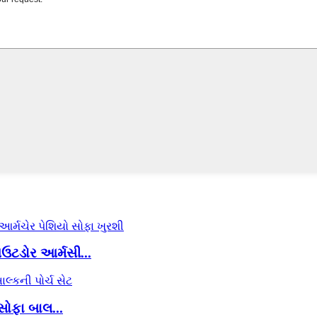
ટડોર આર્મસી...
સોફા બાલ...