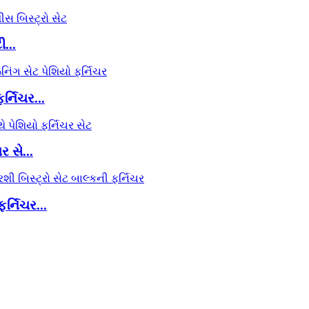
...
્નિચર...
 સે...
ર્નિચર...