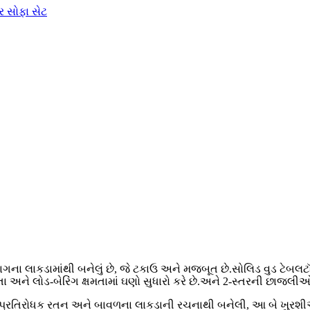
 સાગના લાકડામાંથી બનેલું છે, જે ટકાઉ અને મજબૂત છે.સોલિડ વુડ ટેબલ
 અને લોડ-બેરિંગ ક્ષમતામાં ઘણો સુધારો કરે છે.અને 2-સ્તરની છાજલીઓ 
રતિરોધક રતન અને બાવળના લાકડાની રચનાથી બનેલી, આ બે ખુરશીઓ 