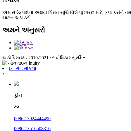
તપાસ
અમારા ઉત્પાદનો અથવા કિંમત સૂચિ વિશે પૂછપરછ માટે, કૃપા કરીને ત
સાઇન અપ કરો
અમને અનુસરો
© કૉપિરાઇટ - 2010-2021 : સર્વાધિકાર સુરક્ષિત.
ઈ - મેલ મોકલો
x
ફોન
ટેલ
0086-13924444490
0086-13516508310