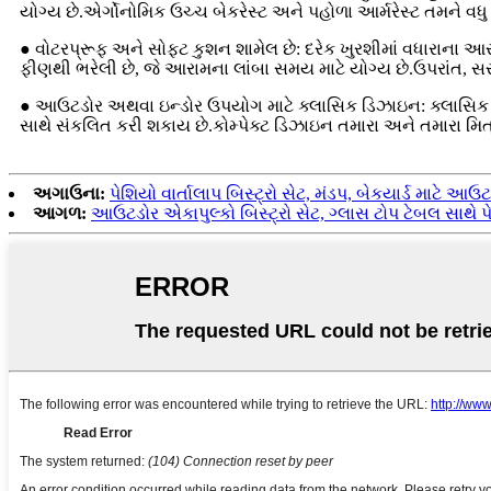
યોગ્ય છે.એર્ગોનોમિક ઉચ્ચ બેકરેસ્ટ અને પહોળા આર્મરેસ્ટ તમને વધુ
● વોટરપ્રૂફ અને સોફ્ટ કુશન શામેલ છે: દરેક ખુરશીમાં વધારાના આ
ફીણથી ભરેલી છે, જે આરામના લાંબા સમય માટે યોગ્ય છે.ઉપરાંત, સરળ
● આઉટડોર અથવા ઇન્ડોર ઉપયોગ માટે ક્લાસિક ડિઝાઇન: ક્લાસિક ડિઝ
સાથે સંકલિત કરી શકાય છે.કોમ્પેક્ટ ડિઝાઇન તમારા અને તમારા મિત્
અગાઉના:
પેશિયો વાર્તાલાપ બિસ્ટ્રો સેટ, મંડપ, બેકયાર્ડ માટે આ
આગળ:
આઉટડોર એકાપુલ્કો બિસ્ટ્રો સેટ, ગ્લાસ ટોપ ટેબલ સાથે પ