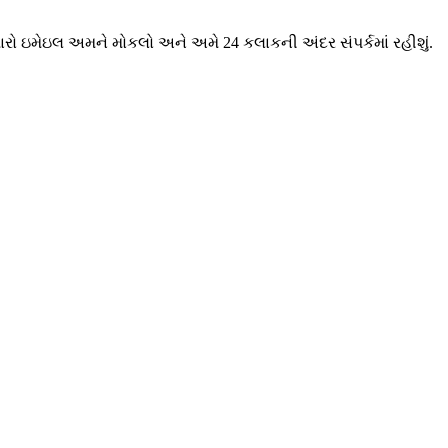
મારો ઇમેઇલ અમને મોકલો અને અમે 24 કલાકની અંદર સંપર્કમાં રહીશું.