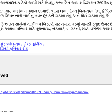
 આરામદાયક ટેકો આપી શકે છે.વધુ, પ્રબલિત આધાર ડિઝાઇન 360 lbs સુધીન
રામ માટે ગાદીવાળા કુશન છે.ગાદી શ્વાસ લેવા યોગ્ય બિન-વણાયેલા ફે
 ઝિપર સાથે ગાદીનું કવર દૂર કરી શકાય તેવું અને ધોઈ શકાય તેવું છે.
ાઇન સાથેનો વાર્તાલાપ બિસ્ટ્રો સેટ તમારા ઘરમાં ગામઠી સ્વાદ ઉમે
રો અથવા પરિવાર માટે પૂલસાઇડ, બેકયાર્ડ, બાલ્કની, મંડપ વગેરેમાં આર
ઉટડોર ઓલ-વેધર રોપ્સ ફર્નિચર
ેશિયો ફર્નિચર સેટ