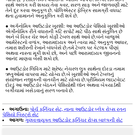
સાથે અલગ કરી શકાય તેવા કવર, સરળ સાફ અને જાળવણી માટે
તેને દૂર કરવા અનુકૂળ છે. પોલિએસ્ટર ફેબ્રિક સામગ્રી વધઘટ
થતા હવામાનને અનુકૂલિત કરી શકે છે.
● અર્ગનોમિક આઉટડોર ખુરશી: આ આઉટડોર પેશિયો ખુરશીઓ
એર્ગોનોમિક રીતે વધારાની કટિ સપોર્ટ માટે પીઠ સાથે સંતુલિત છે
અને બે વિકર ચેર અને કોફી ટેબલ સાથે આવે છે.બંને બાજુએ
આર્મરેસ્ટનો વળાંક, આરામદાયક અને ત્વચા માટે અનુકૂળ આધાર,
તમારા શરીરની રેખાને બંધબેસે છે.તમે ટેબલ પર કેટલાક પીણાં
અથવા નાસ્તા મૂકી શકો છો, અને પછી આરામદાયક જીવનનો
આનંદ માણવા બેસી શકો છો.
● આઉટડોર લિવિંગ માટે શ્રેષ્ઠ: નેચરલ લુક સાથેના દોરડા તમામ
ઋતુઓમાં વાપરવા માટે યોગ્ય છે.બે ખુરશીઓ અને ટેબલનું
સંયોજન નજીકની વાતચીત માટે યોગ્ય છે.પ્રીમિયમ લાઇટવેઇટ
દોરડું આ આઉટડોર બેઠકને પેશિયોથી લૉન અથવા બેકયાર્ડથી
બગીચામાં ખસેડવાનું સરળ બનાવે છે.
અગાઉના:
પોર્ચ ફર્નિચર સેટ, નાના આઉટડોર બ્લેક રોપ્સ રતન
પેશિયો બિસ્ટ્રો સેટ
આગળ:
ગુણવત્તાયુક્ત આઉટડોર ફર્નિચર રોપ્સ બાલ્કની સેટ