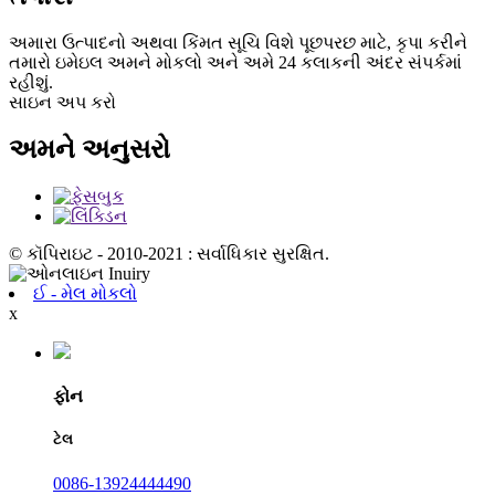
અમારા ઉત્પાદનો અથવા કિંમત સૂચિ વિશે પૂછપરછ માટે, કૃપા કરીને
તમારો ઇમેઇલ અમને મોકલો અને અમે 24 કલાકની અંદર સંપર્કમાં
રહીશું.
સાઇન અપ કરો
અમને અનુસરો
© કૉપિરાઇટ - 2010-2021 : સર્વાધિકાર સુરક્ષિત.
ઈ - મેલ મોકલો
x
ફોન
ટેલ
0086-13924444490