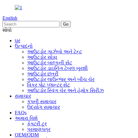
English
શોધો
ઘર
ઉત્પાદનો
આઉટડોર ગાઝેબો અને ટેન્ટ
આઉટડોર સોફા
આઉટડોર બાલ્કની સેટ
આઉટડોર ડાઇનિંગ ટેબલ ખુરશી
આઉટડોર છત્રી
આઉટડોર લાઉન્જર અને બીચ ચેર
વિકર પોટ પ્લાન્ટર સેટ
આઉટડોર સ્વિંગ ચેર અને હેમોક સિરીઝ
સમાચાર
કંપની સમાચાર
ઉદ્યોગ સમાચાર
FAQs
અમારા વિશે
ફેક્ટરી ટૂર
પ્રમાણપત્ર
OEM/ODM