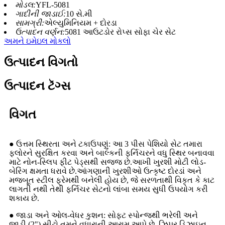
મોડલ:
YFL-5081
ગાદીની જાડાઈ:
10 સે.મી
સામગ્રી:
એલ્યુમિનિયમ + દોરડા
ઉત્પાદન વર્ણન:
5081 આઉટડોર રોપ્સ સોફા ચેર સેટ
અમને ઇમેઇલ મોકલો
ઉત્પાદન વિગતો
ઉત્પાદન ટૅગ્સ
વિગત
● ઉત્તમ સ્થિરતા અને ટકાઉપણું: આ 3 પીસ પેશિયો સેટ તમારા
ફ્લોરને સુરક્ષિત કરવા અને બાલ્કની ફર્નિચરને વધુ સ્થિર બનાવવા
માટે નોન-સ્લિપ ફીટ પેડ્સથી સજ્જ છે.આખી ખુરશી મોટી લોડ-
બેરિંગ ક્ષમતા ધરાવે છે.આંગણાની ખુરશીઓ ઉત્કૃષ્ટ દોરડાં અને
મજબૂત સ્ટીલ ફ્રેમથી બનેલી હોય છે, જે સરળતાથી વિકૃત કે કાટ
લાગતી નથી તેથી ફર્નિચર સેટનો લાંબા સમય સુધી ઉપયોગ કરી
શકાય છે.
● જાડા અને ઓલ-વેધર કુશન: સોફ્ટ સ્પોન્જથી ભરેલી અને
જાડી (2") સીટો તમને વધારાની આરામ આપે છે. ઝિપર ડિઝાઇન