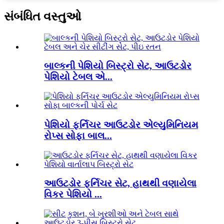
સંબંધિત વસ્તુઓ
બાલ્કની પેશિયો બિસ્ટ્રો સેટ, આઉટડોર
પેશિયો ટેબલ એ...
પેશિયો ફર્નિચર આઉટડોર એલ્યુમિનિયમ
રોપ્સ સોફા બાલ...
આઉટડોર ફર્નિચર સેટ, હાથથી વણાયેલા
વિકર પેશિયો ...