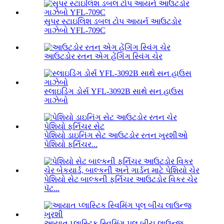
સુપર સ્ટાઇલિશ ડબલ ટોપ આયર્ન આઉટડોર
ગાઝેબો YFL-709C
આઉટડોર રતન એગ હેંગિંગ સ્વિંગ ચેર
સ્લાઇડિંગ ડોર્સ YFL-3092B સાથે સન હાઉસ
ગાઝેબો
પેશિયો ડાઇનિંગ સેટ આઉટડોર રતન ખુરશીઓ
પેશિયો ફર્નિચર...
પેશિયો સેટ બાલ્કની ફર્નિચર આઉટડોર વિકર ચેર
પૅટ...
આયાત પ્લાસ્ટિક સ્વિમિંગ પૂલ બીચ લાઉન્જ