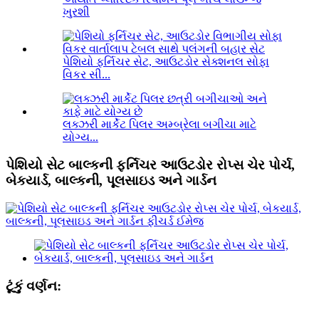
ખુરશી
પેશિયો ફર્નિચર સેટ, આઉટડોર સેક્શનલ સોફા
વિકર સી...
લક્ઝરી માર્કેટ પિલર અમ્બ્રેલા બગીચા માટે
યોગ્ય...
પેશિયો સેટ બાલ્કની ફર્નિચર આઉટડોર રોપ્સ ચેર પોર્ચ,
બેકયાર્ડ, બાલ્કની, પૂલસાઇડ અને ગાર્ડન
ટૂંકું વર્ણન: