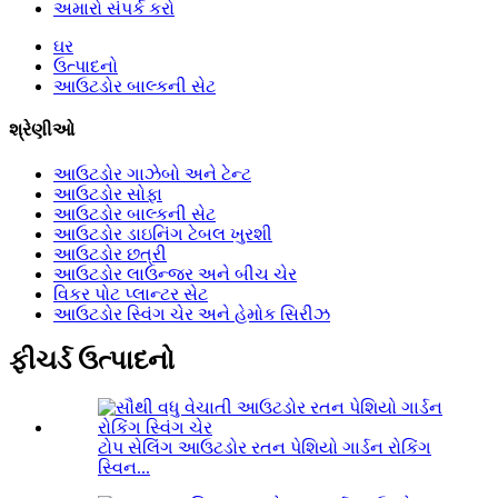
અમારો સંપર્ક કરો
ઘર
ઉત્પાદનો
આઉટડોર બાલ્કની સેટ
શ્રેણીઓ
આઉટડોર ગાઝેબો અને ટેન્ટ
આઉટડોર સોફા
આઉટડોર બાલ્કની સેટ
આઉટડોર ડાઇનિંગ ટેબલ ખુરશી
આઉટડોર છત્રી
આઉટડોર લાઉન્જર અને બીચ ચેર
વિકર પોટ પ્લાન્ટર સેટ
આઉટડોર સ્વિંગ ચેર અને હેમોક સિરીઝ
ફીચર્ડ ઉત્પાદનો
ટોપ સેલિંગ આઉટડોર રતન પેશિયો ગાર્ડન રોકિંગ
સ્વિન...