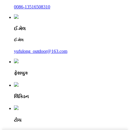
0086-13516508310
ઈ-મેલ
ઈ-મેલ
yufulong_outdoor@163.com
ફેસબુક
લિંક્ડિન
ટોચ